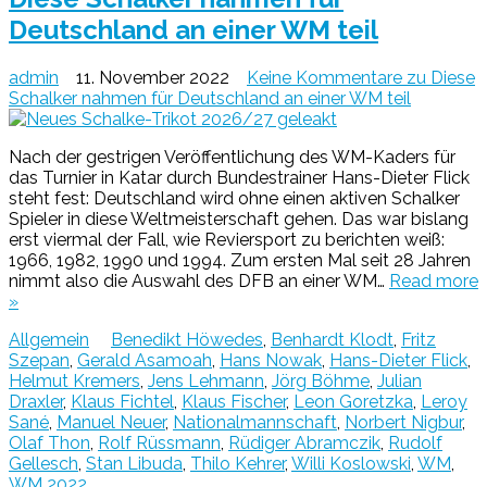
Deutschland an einer WM teil
admin
11. November 2022
Keine Kommentare
zu Diese
Schalker nahmen für Deutschland an einer WM teil
Nach der gestrigen Veröffentlichung des WM-Kaders für
das Turnier in Katar durch Bundestrainer Hans-Dieter Flick
steht fest: Deutschland wird ohne einen aktiven Schalker
Spieler in diese Weltmeisterschaft gehen. Das war bislang
erst viermal der Fall, wie Reviersport zu berichten weiß:
1966, 1982, 1990 und 1994. Zum ersten Mal seit 28 Jahren
nimmt also die Auswahl des DFB an einer WM…
Read more
»
Allgemein
Benedikt Höwedes
,
Benhardt Klodt
,
Fritz
Szepan
,
Gerald Asamoah
,
Hans Nowak
,
Hans-Dieter Flick
,
Helmut Kremers
,
Jens Lehmann
,
Jörg Böhme
,
Julian
Draxler
,
Klaus Fichtel
,
Klaus Fischer
,
Leon Goretzka
,
Leroy
Sané
,
Manuel Neuer
,
Nationalmannschaft
,
Norbert Nigbur
,
Olaf Thon
,
Rolf Rüssmann
,
Rüdiger Abramczik
,
Rudolf
Gellesch
,
Stan Libuda
,
Thilo Kehrer
,
Willi Koslowski
,
WM
,
WM 2022