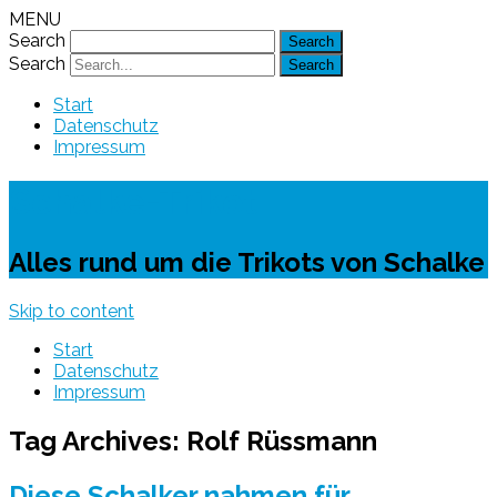
MENU
Search
Search
Start
Datenschutz
Impressum
Schalke-Trikot
Alles rund um die Trikots von Schalke
Skip to content
Start
Datenschutz
Impressum
Tag Archives:
Rolf Rüssmann
Diese Schalker nahmen für