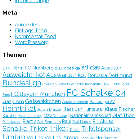
In voller Länge
Meta
Anmelden
Eintrags-Feed
Kommentar-Feed
WordPress.org
Themen
adidas
1. FC Nürnberg
Ausrüster
2. Bundesliga
1. FC Köln
Ausweichtrikot
Auswärtstrikot
Borussia Dortmund
Bundesliga
Christian Heidel
Deutsche Krebshilfe
Doku
Ebbe Sand
FC Schalke 04
FC Bayern München
Fans
Gelsenkirchen
Gazprom
Hamburger SV
Gerald Asamoah
Heimtrikot
Klaus Fischer
Klaas Jan Huntelaar
Julian Draxler
Olaf Thon
Nationalmannschaft
Kärcher
MSV Duisburg
Merchandising
R'activ
Raúl
RH Alurad
Parkstadion
Ralf Fährmann
Real Madrid
Trikot
Schalke-Trikot
Trikotsponsor
Trikots
Umbro
Veltins
Veltins-Arena
Werder Bremen
Video