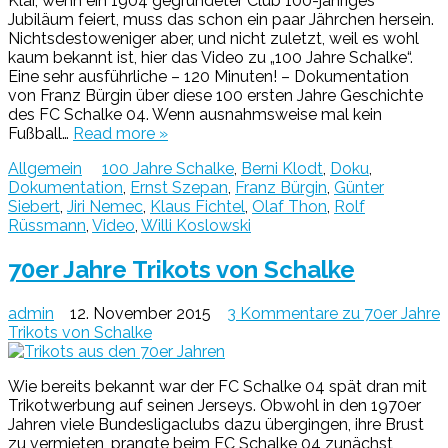
Klar, wenn ein 1904 gegründeter Club 100-jähriges
Jubiläum feiert, muss das schon ein paar Jährchen hersein.
Nichtsdestoweniger aber, und nicht zuletzt, weil es wohl
kaum bekannt ist, hier das Video zu „100 Jahre Schalke“.
Eine sehr ausführliche – 120 Minuten! – Dokumentation
von Franz Bürgin über diese 100 ersten Jahre Geschichte
des FC Schalke 04. Wenn ausnahmsweise mal kein
Fußball…
Read more »
Allgemein
100 Jahre Schalke
,
Berni Klodt
,
Doku
,
Dokumentation
,
Ernst Szepan
,
Franz Bürgin
,
Günter
Siebert
,
Jiri Nemec
,
Klaus Fichtel
,
Olaf Thon
,
Rolf
Rüssmann
,
Video
,
Willi Koslowski
70er Jahre Trikots von Schalke
admin
12. November 2015
3 Kommentare
zu 70er Jahre
Trikots von Schalke
Wie bereits bekannt war der FC Schalke 04 spät dran mit
Trikotwerbung auf seinen Jerseys. Obwohl in den 1970er
Jahren viele Bundesligaclubs dazu übergingen, ihre Brust
zu vermieten, prangte beim FC Schalke 04 zunächst