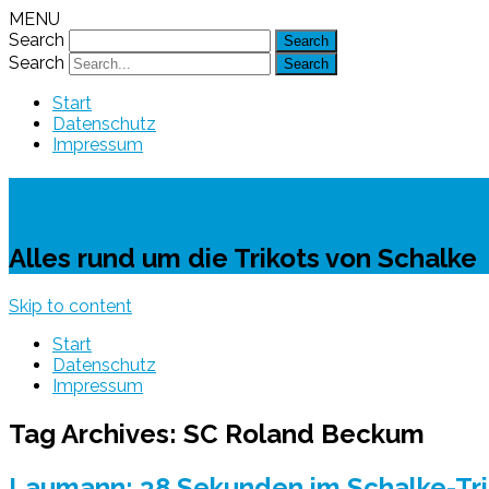
MENU
Search
Search
Start
Datenschutz
Impressum
Schalke-Trikot
Alles rund um die Trikots von Schalke
Skip to content
Start
Datenschutz
Impressum
Tag Archives:
SC Roland Beckum
Laumann: 38 Sekunden im Schalke-Tri