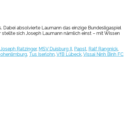
. Dabei absolvierte Laumann das einzige Bundesligaspiel
r stellte sich Joseph Laumann nämlich einst – mit Wissen
,
Joseph Ratzinger
,
MSV Duisburg II
,
Papst
,
Ralf Rangnick
,
ohenlimburg
,
Tus Iserlohn
,
VfB Lübeck
,
Vissai Ninh Binh FC