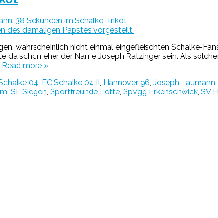
nn: 38 Sekunden im Schalke-Trikot
, wahrscheinlich nicht einmal eingefleischten Schalke-Fans
fte da schon eher der Name Joseph Ratzinger sein. Als solche
…
Read more »
Schalke 04
,
FC Schalke 04 II
,
Hannover 96
,
Joseph Laumann
um
,
SF Siegen
,
Sportfreunde Lotte
,
SpVgg Erkenschwick
,
SV H