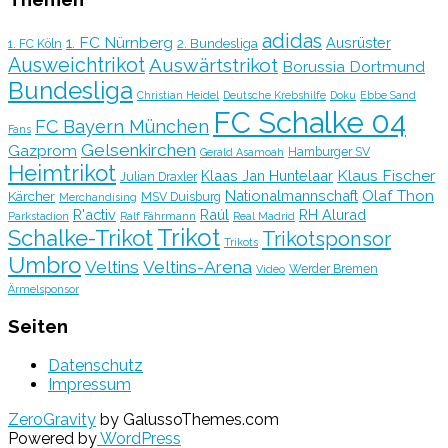
adidas
1. FC Nürnberg
Ausrüster
2. Bundesliga
1. FC Köln
Ausweichtrikot
Auswärtstrikot
Borussia Dortmund
Bundesliga
Christian Heidel
Deutsche Krebshilfe
Doku
Ebbe Sand
FC Schalke 04
FC Bayern München
Fans
Gelsenkirchen
Gazprom
Hamburger SV
Gerald Asamoah
Heimtrikot
Klaus Fischer
Klaas Jan Huntelaar
Julian Draxler
Olaf Thon
Nationalmannschaft
Kärcher
MSV Duisburg
Merchandising
R'activ
Raúl
RH Alurad
Parkstadion
Ralf Fährmann
Real Madrid
Trikot
Schalke-Trikot
Trikotsponsor
Trikots
Umbro
Veltins
Veltins-Arena
Werder Bremen
Video
Ärmelsponsor
Seiten
Datenschutz
Impressum
ZeroGravity
by GalussoThemes.com
Powered by
WordPress