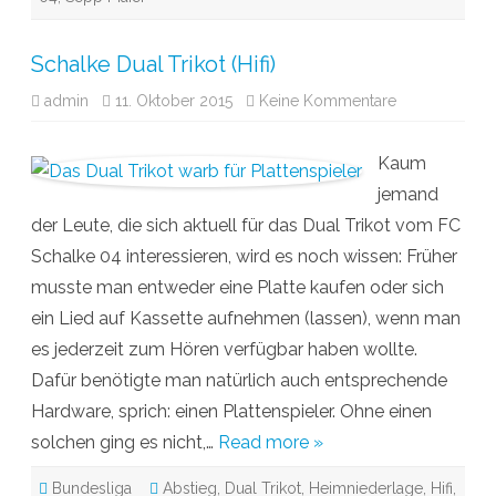
m
T
r
i
Schalke Dual Trikot (Hifi)
k
o
admin
11. Oktober 2015
Keine Kommentare
z
t
u
S
c
Kaum
h
a
jemand
l
k
der Leute, die sich aktuell für das Dual Trikot vom FC
e
D
Schalke 04 interessieren, wird es noch wissen: Früher
u
a
musste man entweder eine Platte kaufen oder sich
l
T
ein Lied auf Kassette aufnehmen (lassen), wenn man
r
i
es jederzeit zum Hören verfügbar haben wollte.
k
o
Dafür benötigte man natürlich auch entsprechende
t
(
Hardware, sprich: einen Plattenspieler. Ohne einen
H
i
solchen ging es nicht,…
Read more »
f
i
)
Bundesliga
Abstieg
,
Dual Trikot
,
Heimniederlage
,
Hifi
,