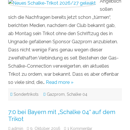
Angeblich
M
o
sollen
n
t
sich die Nachfragen bereits jetzt schon „türmen“,
a
g
berichten Medien, nachdem der Club bekannt gab,
v
e
ab Montag sein Trikot ohne den Schriftzug des in
r
k
Ungnade gefallenen Sponsor Gazprom anzubieten.
a
u
Dass nicht wenige Fans genau wegen dieser
f
t
zweifelhaften Verbindung es seit Bestehen der Gas-
S
c
Schalke-Connection verweigerten, ein aktuelles
h
a
Trikot zu ordern, war bekannt. Dass es aber offenbar
l
k
so viele sind, die…
Read more »
e
T
r
Sondertrikots
Gazprom
,
Schalke 04
i
k
o
t
o
7:0 bei Bayern mit „Schalke 04“ auf dem
h
Trikot
n
e
G
admin
9. Oktober 2016
1 Kommentar
z