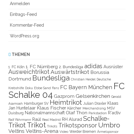
Anmelden
Eintrags-Feed
Kommentar-Feed
WordPress.org
THEMEN
adidas
1. FC Nürnberg
Ausrüster
2. Bundesliga
1. FC Köln
Ausweichtrikot
Auswärtstrikot
Borussia
Bundesliga
Dortmund
Christian Heidel
Deutsche
FC
FC Bayern München
Krebshilfe
Doku
Ebbe Sand
Fans
Schalke 04
Gelsenkirchen
Gazprom
Gerald
Heimtrikot
Klaas
Hamburger SV
Julian Draxler
Asamoah
Klaus Fischer
Jan Huntelaar
Kärcher
MSV
Merchandising
Olaf Thon
Nationalmannschaft
R'activ
Duisburg
Parkstadion
Schalke-
Raúl
RH Alurad
Ralf Fährmann
Real Madrid
Trikot
Trikot
Umbro
Trikotsponsor
Trikots
Veltins
Veltins-Arena
Werder Bremen
Video
Ärmelsponsor