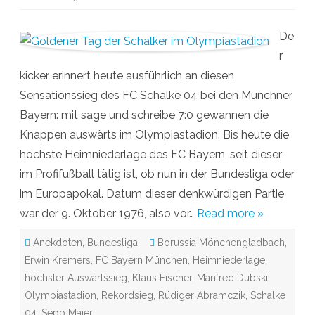
a
u
z
7
p
:
r
De
0
o
b
m
r
e
-
i
S
kicker erinnert heute ausführlich an diesen
B
c
a
h
Sensationssieg des FC Schalke 04 bei den Münchner
y
r
e
i
Bayern: mit sage und schreibe 7:0 gewannen die
r
f
n
t
Knappen auswärts im Olympiastadion. Bis heute die
m
z
i
u
höchste Heimniederlage des FC Bayern, seit dieser
t
g
„
im Profifußball tätig ist, ob nun in der Bundesliga oder
S
c
im Europapokal. Datum dieser denkwürdigen Partie
h
a
war der 9. Oktober 1976, also vor…
Read more »
l
k
e
Anekdoten
,
Bundesliga
Borussia Mönchengladbach
0
,
4
Erwin Kremers
,
FC Bayern München
,
Heimniederlage
,
“
a
höchster Auswärtssieg
,
Klaus Fischer
,
Manfred Dubski
,
u
f
Olympiastadion
,
Rekordsieg
,
Rüdiger Abramczik
,
Schalke
d
e
04
,
Sepp Maier