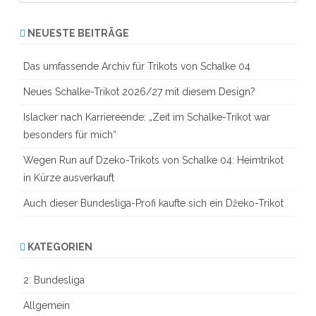
a
r
NEUESTE BEITRÄGE
c
h
Das umfassende Archiv für Trikots von Schalke 04
Neues Schalke-Trikot 2026/27 mit diesem Design?
Islacker nach Karriereende: „Zeit im Schalke-Trikot war
besonders für mich“
Wegen Run auf Dzeko-Trikots von Schalke 04: Heimtrikot
in Kürze ausverkauft
Auch dieser Bundesliga-Profi kaufte sich ein Džeko-Trikot
KATEGORIEN
2. Bundesliga
Allgemein