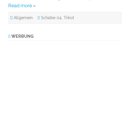
t
Read more »
„
G
u
Allgemein
Schalke 04
,
Trikot
t
e
n
T
a
WERBUNG
g
!
“