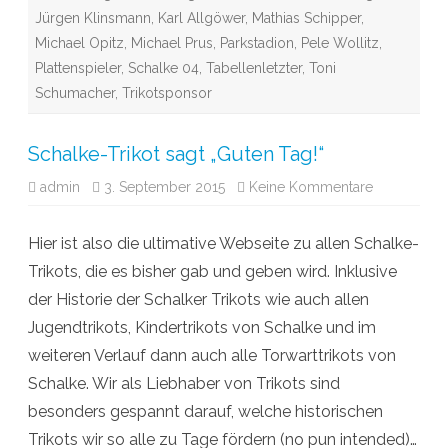
Jürgen Klinsmann
,
Karl Allgöwer
,
Mathias Schipper
,
Michael Opitz
,
Michael Prus
,
Parkstadion
,
Pele Wollitz
,
Plattenspieler
,
Schalke 04
,
Tabellenletzter
,
Toni
Schumacher
,
Trikotsponsor
Schalke-Trikot sagt „Guten Tag!“
admin
3. September 2015
Keine Kommentare
z
u
S
c
Hier ist also die ultimative Webseite zu allen Schalke-
h
a
Trikots, die es bisher gab und geben wird. Inklusive
l
k
der Historie der Schalker Trikots wie auch allen
e
-
Jugendtrikots, Kindertrikots von Schalke und im
T
r
weiteren Verlauf dann auch alle Torwarttrikots von
i
k
Schalke. Wir als Liebhaber von Trikots sind
o
t
besonders gespannt darauf, welche historischen
s
a
Trikots wir so alle zu Tage fördern (no pun intended)…
g