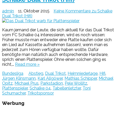
admin
11. Oktober 2015
Keine Kommentare
zu Schalke
Dual Trikot (Hifi)
Kaum jemand der Leute, die sich aktuell für das Dual Trikot
vom FC Schalke 04 interessieren, wird es noch wissen:
Früher musste man entweder eine Platte kaufen oder sich
ein Lied auf Kassette aufnehmen (lassen), wenn man es
jederzeit zum Hören verfügbar haben wollte. Dafür
benötigte man natürlich auch entsprechende Hardware,
sprich: einen Plattenspieler. Ohne einen solchen ging es
nicht,…
Read more »
Bundesliga
Abstieg
,
Dual Trikot
,
Heimniederlage
,
Hifi
,
Jürgen Klinsmann
,
Karl Allgöwer
,
Mathias Schipper
,
Michael
Opitz
,
Michael Prus
,
Parkstadion
,
Pele Wollitz
,
Plattenspieler
,
Schalke 04
,
Tabellenletzter
,
Toni
Schumacher
,
Trikotsponsor
Werbung