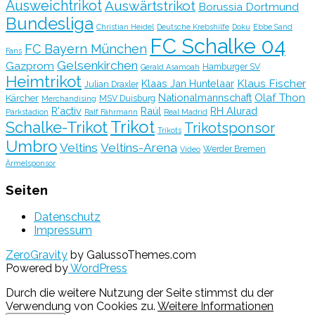
Ausweichtrikot
Auswärtstrikot
Borussia Dortmund
Bundesliga
Christian Heidel
Deutsche Krebshilfe
Doku
Ebbe Sand
FC Schalke 04
FC Bayern München
Fans
Gelsenkirchen
Gazprom
Hamburger SV
Gerald Asamoah
Heimtrikot
Klaus Fischer
Klaas Jan Huntelaar
Julian Draxler
Olaf Thon
Nationalmannschaft
Kärcher
MSV Duisburg
Merchandising
R'activ
Raúl
RH Alurad
Parkstadion
Ralf Fährmann
Real Madrid
Trikot
Schalke-Trikot
Trikotsponsor
Trikots
Umbro
Veltins
Veltins-Arena
Werder Bremen
Video
Ärmelsponsor
Seiten
Datenschutz
Impressum
ZeroGravity
by GalussoThemes.com
Powered by
WordPress
Durch die weitere Nutzung der Seite stimmst du der
Verwendung von Cookies zu.
Weitere Informationen