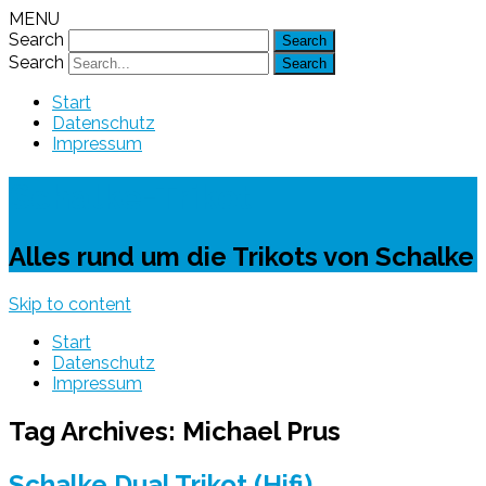
MENU
Search
Search
Start
Datenschutz
Impressum
Schalke-Trikot
Alles rund um die Trikots von Schalke
Skip to content
Start
Datenschutz
Impressum
Tag Archives:
Michael Prus
Schalke Dual Trikot (Hifi)