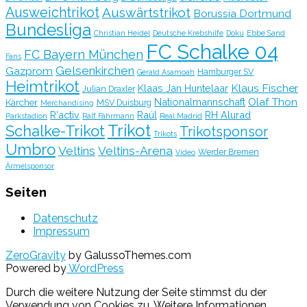
Ausweichtrikot
Auswärtstrikot
Borussia Dortmund
Bundesliga
Christian Heidel
Deutsche Krebshilfe
Doku
Ebbe Sand
FC Schalke 04
FC Bayern München
Fans
Gelsenkirchen
Gazprom
Hamburger SV
Gerald Asamoah
Heimtrikot
Klaus Fischer
Klaas Jan Huntelaar
Julian Draxler
Olaf Thon
Nationalmannschaft
Kärcher
MSV Duisburg
Merchandising
R'activ
Raúl
RH Alurad
Parkstadion
Ralf Fährmann
Real Madrid
Trikot
Schalke-Trikot
Trikotsponsor
Trikots
Umbro
Veltins
Veltins-Arena
Werder Bremen
Video
Ärmelsponsor
Seiten
Datenschutz
Impressum
ZeroGravity
by GalussoThemes.com
Powered by
WordPress
Durch die weitere Nutzung der Seite stimmst du der
Verwendung von Cookies zu.
Weitere Informationen