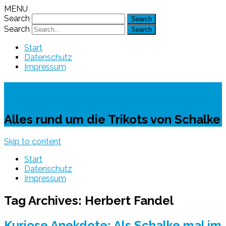
MENU
Search
Search
Start
Datenschutz
Impressum
Schalke-Trikot
Alles rund um die Trikots von Schalke
Skip to content
Start
Datenschutz
Impressum
Tag Archives:
Herbert Fandel
Kuriose Anekdote: Als Schalke mal im