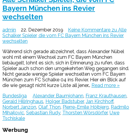
Bayern München ins Revier
wechselten
admin
22. Dezember 2019
Keine Kommentare
zu Alle
Schalker Spieler, die vom FC Bayern München ins Revier
wechselten
Während sich gerade abzeichnet, dass Alexander Nübel
wohl mit einem Wechsel zum FC Bayern München
liebäugelt, lohnt es sich, sich in Erinnerung zu rufen, dass
Spieler auch schon den umgekehrten Weg gegangen sind.
Nicht gerade wenige Spieler wechselten vom FC Bayern
München zum FC Schalke 04 ins Revier. Hier ein Blick auf
die wie gesagt nicht kurze Liste all jener…
Read more »
Bundesliga
Alexander Baumjohann
,
Franz Krauthausen
,
Gerald Hillringhaus
,
Holger Badstuber
,
Jan Kirchhoff
,
Norbert Janzon
,
Olaf Thon
,
Pierre-Emile Höjbjerg
,
Radmilo
Mihajlovic
,
Sebastian Rudy
,
Thorsten Wörsdörfer
,
Uwe
Tschiskale
Werbung