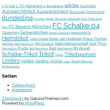
adidas
1. FC Nürnberg
Ausrüster
2. Bundesliga
1. FC Köln
Ausweichtrikot
Auswärtstrikot
Borussia Dortmund
Bundesliga
Christian Heidel
Deutsche Krebshilfe
Doku
Ebbe Sand
FC Schalke 04
FC Bayern München
Fans
Gelsenkirchen
Gazprom
Hamburger SV
Gerald Asamoah
Heimtrikot
Klaus Fischer
Klaas Jan Huntelaar
Julian Draxler
Olaf Thon
Nationalmannschaft
Kärcher
MSV Duisburg
Merchandising
R'activ
Raúl
RH Alurad
Parkstadion
Ralf Fährmann
Real Madrid
Trikot
Schalke-Trikot
Trikotsponsor
Trikots
Umbro
Veltins
Veltins-Arena
Werder Bremen
Video
Ärmelsponsor
Seiten
Datenschutz
Impressum
ZeroGravity
by GalussoThemes.com
Powered by
WordPress