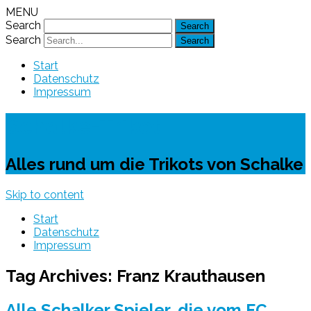
MENU
Search
Search
Start
Datenschutz
Impressum
Schalke-Trikot
Alles rund um die Trikots von Schalke
Skip to content
Start
Datenschutz
Impressum
Tag Archives:
Franz Krauthausen
Alle Schalker Spieler, die vom FC