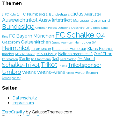
Themen
adidas
1. FC Nürnberg
Ausrüster
2. Bundesliga
1. FC Köln
Ausweichtrikot
Auswärtstrikot
Borussia Dortmund
Bundesliga
Christian Heidel
Deutsche Krebshilfe
Doku
Ebbe Sand
FC Schalke 04
FC Bayern München
Fans
Gelsenkirchen
Gazprom
Hamburger SV
Gerald Asamoah
Heimtrikot
Klaus Fischer
Klaas Jan Huntelaar
Julian Draxler
Olaf Thon
Nationalmannschaft
Kärcher
MSV Duisburg
Merchandising
R'activ
Raúl
RH Alurad
Parkstadion
Ralf Fährmann
Real Madrid
Trikot
Schalke-Trikot
Trikotsponsor
Trikots
Umbro
Veltins
Veltins-Arena
Werder Bremen
Video
Ärmelsponsor
Seiten
Datenschutz
Impressum
ZeroGravity
by GalussoThemes.com