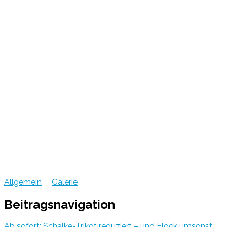
Allgemein
Galerie
Beitragsnavigation
Ab sofort: Schalke-Trikot reduziert – und Flock umsonst