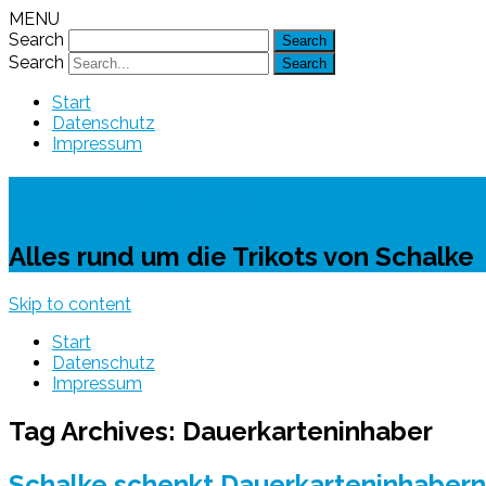
MENU
Search
Search
Start
Datenschutz
Impressum
Schalke-Trikot
Alles rund um die Trikots von Schalke
Skip to content
Start
Datenschutz
Impressum
Tag Archives:
Dauerkarteninhaber
Schalke schenkt Dauerkarteninhabern e