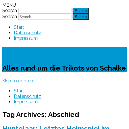
MENU
Search
Search
Start
Datenschutz
Impressum
Schalke-Trikot
Alles rund um die Trikots von Schalke
Skip to content
Start
Datenschutz
Impressum
Tag Archives:
Abschied
Huntelaar: Letztes Heimspiel im