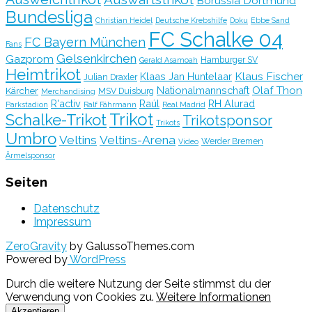
Borussia Dortmund
Bundesliga
Christian Heidel
Deutsche Krebshilfe
Doku
Ebbe Sand
FC Schalke 04
FC Bayern München
Fans
Gelsenkirchen
Gazprom
Hamburger SV
Gerald Asamoah
Heimtrikot
Klaus Fischer
Klaas Jan Huntelaar
Julian Draxler
Olaf Thon
Nationalmannschaft
Kärcher
MSV Duisburg
Merchandising
R'activ
Raúl
RH Alurad
Parkstadion
Ralf Fährmann
Real Madrid
Trikot
Schalke-Trikot
Trikotsponsor
Trikots
Umbro
Veltins
Veltins-Arena
Werder Bremen
Video
Ärmelsponsor
Seiten
Datenschutz
Impressum
ZeroGravity
by GalussoThemes.com
Powered by
WordPress
Durch die weitere Nutzung der Seite stimmst du der
Verwendung von Cookies zu.
Weitere Informationen
Akzeptieren