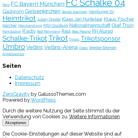
FC Schalke 04
FC Bayern München
Fans
Gelsenkirchen
Gazprom
Hamburger SV
Gerald Asamoah
Heimtrikot
Klaus Fischer
Klaas Jan Huntelaar
Julian Draxler
Olaf Thon
Nationalmannschaft
Kärcher
MSV Duisburg
Merchandising
R'activ
Raúl
RH Alurad
Parkstadion
Ralf Fährmann
Real Madrid
Trikot
Schalke-Trikot
Trikotsponsor
Trikots
Umbro
Veltins
Veltins-Arena
Werder Bremen
Video
Ärmelsponsor
Seiten
Datenschutz
Impressum
ZeroGravity
by GalussoThemes.com
Powered by
WordPress
Durch die weitere Nutzung der Seite stimmst du der
Verwendung von Cookies zu.
Weitere Informationen
Akzeptieren
Die Cookie-Einstellungen auf dieser Website sind auf