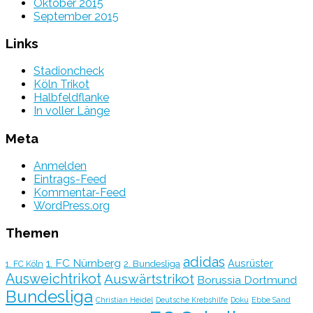
Oktober 2015
September 2015
Links
Stadioncheck
Köln Trikot
Halbfeldflanke
In voller Länge
Meta
Anmelden
Eintrags-Feed
Kommentar-Feed
WordPress.org
Themen
adidas
1. FC Nürnberg
Ausrüster
2. Bundesliga
1. FC Köln
Ausweichtrikot
Auswärtstrikot
Borussia Dortmund
Bundesliga
Christian Heidel
Deutsche Krebshilfe
Doku
Ebbe Sand