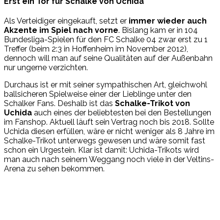
Erst ein Tor für Schalke von Uchida
Als Verteidiger eingekauft, setzt er
immer wieder auch
Akzente im Spiel nach vorne
. Bislang kam er in 104
Bundesliga-Spielen für den FC Schalke 04 zwar erst zu 1
Treffer (beim 2:3 in Hoffenheim im November 2012),
dennoch will man auf seine Qualitäten auf der Außenbahn
nur ungerne verzichten.
Durchaus ist er mit seiner sympathischen Art, gleichwohl
ballsicheren Spielweise einer der Lieblinge unter den
Schalker Fans. Deshalb ist das
Schalke-Trikot von
Uchida
auch eines der beliebtesten bei den Bestellungen
im Fanshop. Aktuell läuft sein Vertrag noch bis 2018. Sollte
Uchida diesen erfüllen, wäre er nicht weniger als 8 Jahre im
Schalke-Trikot unterwegs gewesen und wäre somit fast
schon ein Urgestein. Klar ist damit: Uchida-Trikots wird
man auch nach seinem Weggang noch viele in der Veltins-
Arena zu sehen bekommen.