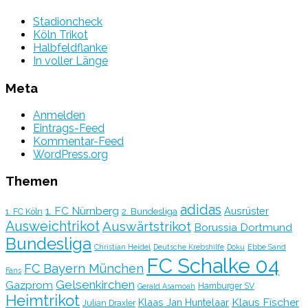
Stadioncheck
Köln Trikot
Halbfeldflanke
In voller Länge
Meta
Anmelden
Eintrags-Feed
Kommentar-Feed
WordPress.org
Themen
adidas
1. FC Nürnberg
Ausrüster
2. Bundesliga
1. FC Köln
Ausweichtrikot
Auswärtstrikot
Borussia Dortmund
Bundesliga
Christian Heidel
Deutsche Krebshilfe
Doku
Ebbe Sand
FC Schalke 04
FC Bayern München
Fans
Gelsenkirchen
Gazprom
Hamburger SV
Gerald Asamoah
Heimtrikot
Klaus Fischer
Klaas Jan Huntelaar
Julian Draxler