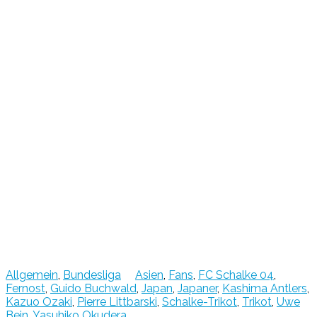
Allgemein
,
Bundesliga
Asien
,
Fans
,
FC Schalke 04
,
Fernost
,
Guido Buchwald
,
Japan
,
Japaner
,
Kashima Antlers
,
Kazuo Ozaki
,
Pierre Littbarski
,
Schalke-Trikot
,
Trikot
,
Uwe
Bein
,
Yasuhiko Okudera