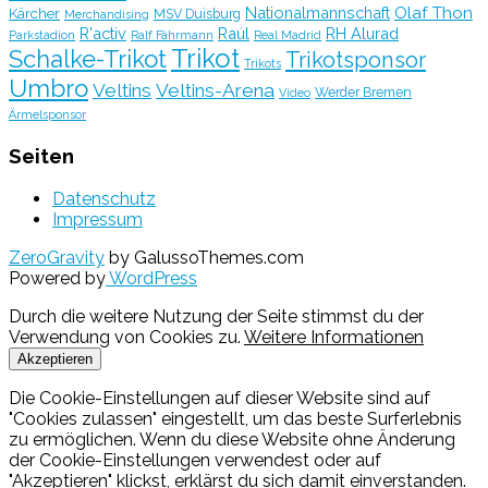
Olaf Thon
Nationalmannschaft
Kärcher
MSV Duisburg
Merchandising
R'activ
Raúl
RH Alurad
Parkstadion
Ralf Fährmann
Real Madrid
Trikot
Schalke-Trikot
Trikotsponsor
Trikots
Umbro
Veltins
Veltins-Arena
Werder Bremen
Video
Ärmelsponsor
Seiten
Datenschutz
Impressum
ZeroGravity
by GalussoThemes.com
Powered by
WordPress
Durch die weitere Nutzung der Seite stimmst du der
Verwendung von Cookies zu.
Weitere Informationen
Akzeptieren
Die Cookie-Einstellungen auf dieser Website sind auf
"Cookies zulassen" eingestellt, um das beste Surferlebnis
zu ermöglichen. Wenn du diese Website ohne Änderung
der Cookie-Einstellungen verwendest oder auf
"Akzeptieren" klickst, erklärst du sich damit einverstanden.