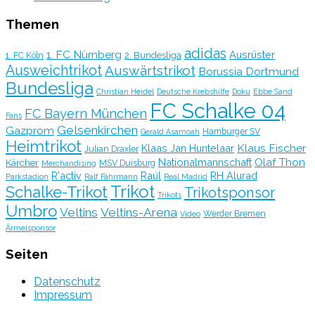
Themen
adidas
1. FC Nürnberg
Ausrüster
2. Bundesliga
1. FC Köln
Ausweichtrikot
Auswärtstrikot
Borussia Dortmund
Bundesliga
Christian Heidel
Deutsche Krebshilfe
Doku
Ebbe Sand
FC Schalke 04
FC Bayern München
Fans
Gelsenkirchen
Gazprom
Hamburger SV
Gerald Asamoah
Heimtrikot
Klaus Fischer
Klaas Jan Huntelaar
Julian Draxler
Olaf Thon
Nationalmannschaft
Kärcher
MSV Duisburg
Merchandising
R'activ
Raúl
RH Alurad
Parkstadion
Ralf Fährmann
Real Madrid
Trikot
Schalke-Trikot
Trikotsponsor
Trikots
Umbro
Veltins
Veltins-Arena
Werder Bremen
Video
Ärmelsponsor
Seiten
Datenschutz
Impressum