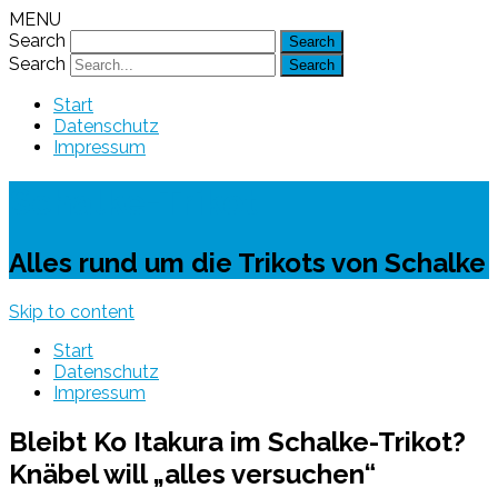
MENU
Search
Search
Start
Datenschutz
Impressum
Schalke-Trikot
Alles rund um die Trikots von Schalke
Skip to content
Start
Datenschutz
Impressum
Bleibt Ko Itakura im Schalke-Trikot?
Knäbel will „alles versuchen“