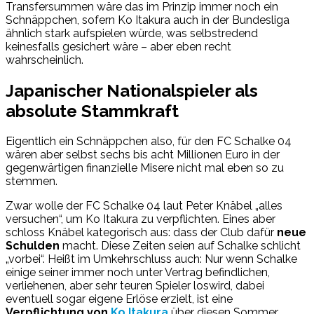
Transfersummen wäre das im Prinzip immer noch ein
Schnäppchen, sofern Ko Itakura auch in der Bundesliga
ähnlich stark aufspielen würde, was selbstredend
keinesfalls gesichert wäre – aber eben recht
wahrscheinlich.
Japanischer Nationalspieler als
absolute Stammkraft
Eigentlich ein Schnäppchen also, für den FC Schalke 04
wären aber selbst sechs bis acht Millionen Euro in der
gegenwärtigen finanzielle Misere nicht mal eben so zu
stemmen.
Zwar wolle der FC Schalke 04 laut Peter Knäbel „alles
versuchen“, um Ko Itakura zu verpflichten. Eines aber
schloss Knäbel kategorisch aus: dass der Club dafür
neue
Schulden
macht. Diese Zeiten seien auf Schalke schlicht
„vorbei“. Heißt im Umkehrschluss auch: Nur wenn Schalke
einige seiner immer noch unter Vertrag befindlichen,
verliehenen, aber sehr teuren Spieler loswird, dabei
eventuell sogar eigene Erlöse erzielt, ist eine
Verpflichtung von
Ko Itakura
über diesen Sommer