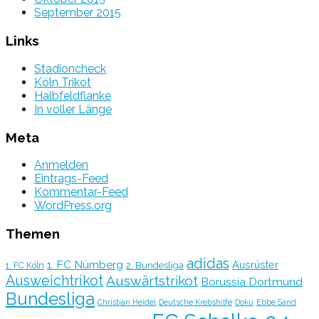
September 2015
Links
Stadioncheck
Köln Trikot
Halbfeldflanke
In voller Länge
Meta
Anmelden
Eintrags-Feed
Kommentar-Feed
WordPress.org
Themen
adidas
1. FC Nürnberg
Ausrüster
2. Bundesliga
1. FC Köln
Ausweichtrikot
Auswärtstrikot
Borussia Dortmund
Bundesliga
Christian Heidel
Deutsche Krebshilfe
Doku
Ebbe Sand