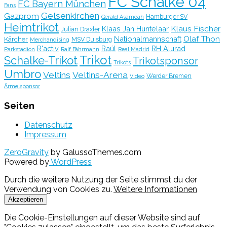
FC Schalke 04
FC Bayern München
Fans
Gelsenkirchen
Gazprom
Hamburger SV
Gerald Asamoah
Heimtrikot
Klaus Fischer
Klaas Jan Huntelaar
Julian Draxler
Olaf Thon
Nationalmannschaft
Kärcher
MSV Duisburg
Merchandising
R'activ
Raúl
RH Alurad
Parkstadion
Ralf Fährmann
Real Madrid
Trikot
Schalke-Trikot
Trikotsponsor
Trikots
Umbro
Veltins
Veltins-Arena
Werder Bremen
Video
Ärmelsponsor
Seiten
Datenschutz
Impressum
ZeroGravity
by GalussoThemes.com
Powered by
WordPress
Durch die weitere Nutzung der Seite stimmst du der
Verwendung von Cookies zu.
Weitere Informationen
Akzeptieren
Die Cookie-Einstellungen auf dieser Website sind auf