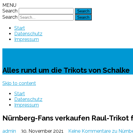
MENU
Search
Search
Start
Datenschutz
Impressum
Schalke-Trikot
Alles rund um die Trikots von Schalke
Skip to content
Start
Datenschutz
Impressum
Nürnberg-Fans verkaufen Raul-Trikot 
admin
30. November 2021
Keine Kommentare
zu Nürnbe