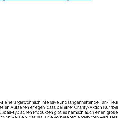
4 eine ungewöhnlich intensive und langanhaltende Fan-Freund
s an Aufsehen erregen, dass bei einer Charity-Aktion Nürnbe
fußball-typischen Produkten gibt es nämlich auch einen große
ikot von Raul ein, das als „spielvorbereitet“ angeboten wird. He