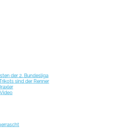
ten der 2. Bundesliga
rikots sind der Renner
raxler
 Video
berrascht