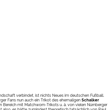
schaft verbindet, ist nichts Neues im deutschen Fußball.
rger Fans nun auch ein Trikot des ehemaligen
Schalker
n Bereich mit Matchworn-Trikots u. ä. von vielen Nürnberger
ißt also, es hätte zumindest theoretisch tatsächlich von Raul