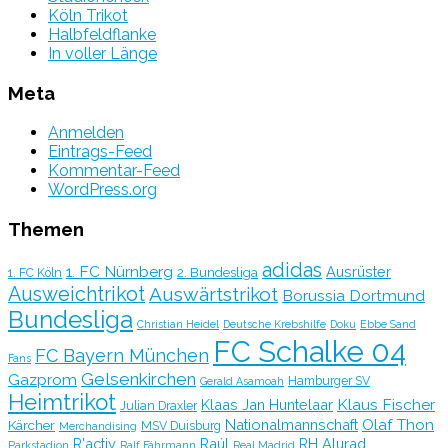
Köln Trikot
Halbfeldflanke
In voller Länge
Meta
Anmelden
Eintrags-Feed
Kommentar-Feed
WordPress.org
Themen
adidas
1. FC Nürnberg
Ausrüster
2. Bundesliga
1. FC Köln
Ausweichtrikot
Auswärtstrikot
Borussia Dortmund
Bundesliga
Christian Heidel
Deutsche Krebshilfe
Doku
Ebbe Sand
FC Schalke 04
FC Bayern München
Fans
Gelsenkirchen
Gazprom
Hamburger SV
Gerald Asamoah
Heimtrikot
Klaus Fischer
Klaas Jan Huntelaar
Julian Draxler
Olaf Thon
Nationalmannschaft
Kärcher
MSV Duisburg
Merchandising
R'activ
Raúl
RH Alurad
Parkstadion
Ralf Fährmann
Real Madrid