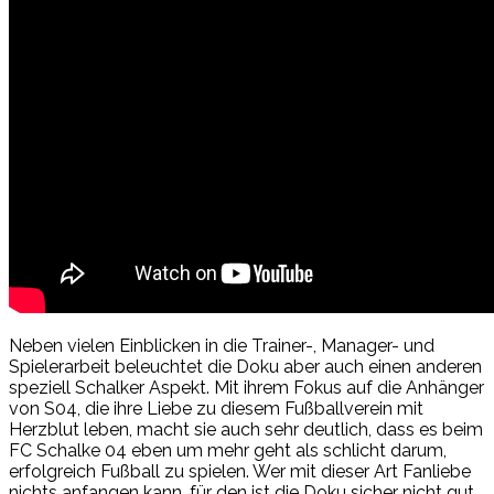
Neben vielen Einblicken in die Trainer-, Manager- und
Spielerarbeit beleuchtet die Doku aber auch einen anderen
speziell Schalker Aspekt. Mit ihrem Fokus auf die Anhänger
von S04, die ihre Liebe zu diesem Fußballverein mit
Herzblut leben, macht sie auch sehr deutlich, dass es beim
FC Schalke 04 eben um mehr geht als schlicht darum,
erfolgreich Fußball zu spielen. Wer mit dieser Art Fanliebe
nichts anfangen kann, für den ist die Doku sicher nicht gut