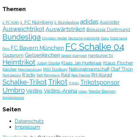
Themen
adidas
1. FC Nürnberg
Ausrüster
2. Bundesliga
1. FC Köln
Ausweichtrikot
Auswärtstrikot
Borussia Dortmund
Bundesliga
Christian Heidel
Deutsche Krebshilfe
Doku
Ebbe Sand
FC Schalke 04
FC Bayern München
Fans
Gelsenkirchen
Gazprom
Hamburger SV
Gerald Asamoah
Heimtrikot
Klaus Fischer
Klaas Jan Huntelaar
Julian Draxler
Olaf Thon
Nationalmannschaft
Kärcher
MSV Duisburg
Merchandising
R'activ
Raúl
RH Alurad
Parkstadion
Ralf Fährmann
Real Madrid
Trikot
Schalke-Trikot
Trikotsponsor
Trikots
Umbro
Veltins
Veltins-Arena
Werder Bremen
Video
Ärmelsponsor
Seiten
Datenschutz
Impressum