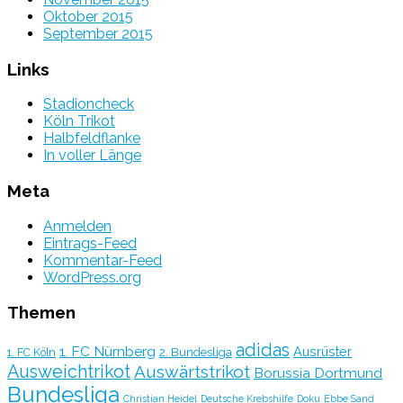
Oktober 2015
September 2015
Links
Stadioncheck
Köln Trikot
Halbfeldflanke
In voller Länge
Meta
Anmelden
Eintrags-Feed
Kommentar-Feed
WordPress.org
Themen
adidas
1. FC Nürnberg
Ausrüster
2. Bundesliga
1. FC Köln
Ausweichtrikot
Auswärtstrikot
Borussia Dortmund
Bundesliga
Christian Heidel
Deutsche Krebshilfe
Doku
Ebbe Sand