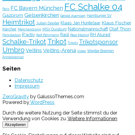
FC Schalke 04
FC Bayern München
Fans
Gelsenkirchen
Gazprom
Hamburger SV
Gerald Asamoah
Heimtrikot
Klaus Fischer
Klaas Jan Huntelaar
Julian Draxler
Olaf Thon
Nationalmannschaft
Kärcher
MSV Duisburg
Merchandising
R'activ
Raúl
RH Alurad
Parkstadion
Ralf Fährmann
Real Madrid
Trikot
Schalke-Trikot
Trikotsponsor
Trikots
Umbro
Veltins
Veltins-Arena
Werder Bremen
Video
Ärmelsponsor
Seiten
Datenschutz
Impressum
ZeroGravity
by GalussoThemes.com
Powered by
WordPress
Durch die weitere Nutzung der Seite stimmst du der
Verwendung von Cookies zu.
Weitere Informationen
Akzeptieren