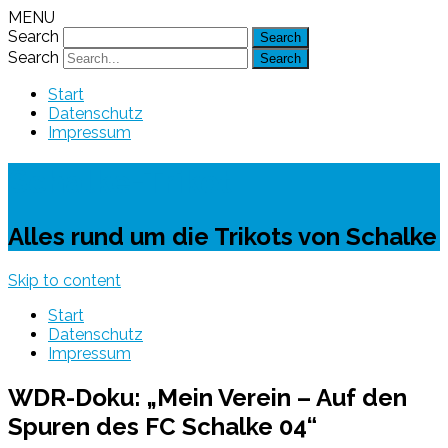
MENU
Search
Search
Start
Datenschutz
Impressum
Schalke-Trikot
Alles rund um die Trikots von Schalke
Skip to content
Start
Datenschutz
Impressum
WDR-Doku: „Mein Verein – Auf den
Spuren des FC Schalke 04“