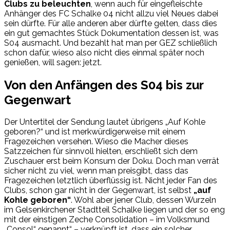
Clubs zu beleuchten
, wenn auch für eingefleischte
Anhänger des FC Schalke 04 nicht allzu viel Neues dabei
sein dürfte. Für alle anderen aber dürfte gelten, dass dies
ein gut gemachtes Stück Dokumentation dessen ist, was
S04 ausmacht. Und bezahlt hat man per GEZ schließlich
schon dafür, wieso also nicht dies einmal später noch
genießen, will sagen: jetzt.
Von den Anfängen des S04 bis zur
Gegenwart
Der Untertitel der Sendung lautet übrigens „Auf Kohle
geboren?“ und ist merkwürdigerweise mit einem
Fragezeichen versehen. Wieso die Macher dieses
Satzzeichen für sinnvoll hielten, erschließt sich dem
Zuschauer erst beim Konsum der Doku. Doch man verrät
sicher nicht zu viel, wenn man preisgibt, dass das
Fragezeichen letztlich überflüssig ist. Nicht jeder Fan des
Clubs, schon gar nicht in der Gegenwart, ist selbst
„auf
Kohle geboren“
. Wohl aber jener Club, dessen Wurzeln
im Gelsenkirchener Stadtteil Schalke liegen und der so eng
mit der einstigen Zeche Consolidation – im Volksmund
„Consol“ genannt“ – verknüpft ist, dass ein solcher