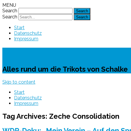
MENU
Search
Search
Start
Datenschutz
Impressum
Schalke-Trikot
Alles rund um die Trikots von Schalke
Skip to content
Start
Datenschutz
Impressum
Tag Archives:
Zeche Consolidation
WDR-Doku: „Mein Verein – Auf den Sp