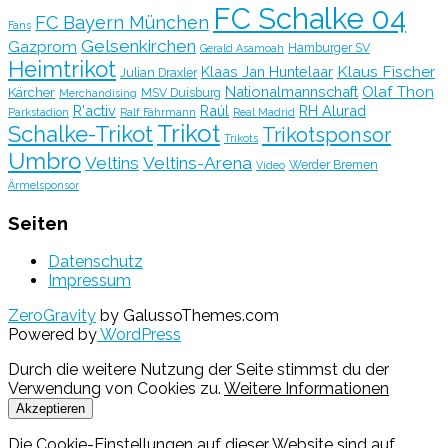
FC Schalke 04
FC Bayern München
Fans
Gelsenkirchen
Gazprom
Hamburger SV
Gerald Asamoah
Heimtrikot
Klaus Fischer
Klaas Jan Huntelaar
Julian Draxler
Olaf Thon
Nationalmannschaft
Kärcher
MSV Duisburg
Merchandising
R'activ
Raúl
RH Alurad
Parkstadion
Ralf Fährmann
Real Madrid
Trikot
Schalke-Trikot
Trikotsponsor
Trikots
Umbro
Veltins
Veltins-Arena
Werder Bremen
Video
Ärmelsponsor
Seiten
Datenschutz
Impressum
ZeroGravity
by GalussoThemes.com
Powered by
WordPress
Durch die weitere Nutzung der Seite stimmst du der
Verwendung von Cookies zu.
Weitere Informationen
Akzeptieren
Die Cookie-Einstellungen auf dieser Website sind auf