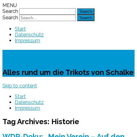
MENU
Search
Search
Start
Datenschutz
Impressum
Schalke-Trikot
Alles rund um die Trikots von Schalke
Skip to content
Start
Datenschutz
Impressum
Tag Archives:
Historie
WDR-Doku: „Mein Verein – Auf den