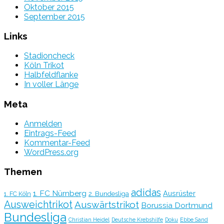
Oktober 2015
September 2015
Links
Stadioncheck
Köln Trikot
Halbfeldflanke
In voller Länge
Meta
Anmelden
Eintrags-Feed
Kommentar-Feed
WordPress.org
Themen
adidas
1. FC Nürnberg
Ausrüster
2. Bundesliga
1. FC Köln
Ausweichtrikot
Auswärtstrikot
Borussia Dortmund
Bundesliga
Christian Heidel
Deutsche Krebshilfe
Doku
Ebbe Sand