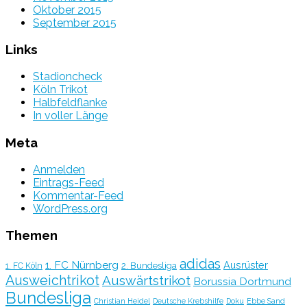
Oktober 2015
September 2015
Links
Stadioncheck
Köln Trikot
Halbfeldflanke
In voller Länge
Meta
Anmelden
Eintrags-Feed
Kommentar-Feed
WordPress.org
Themen
adidas
1. FC Nürnberg
Ausrüster
2. Bundesliga
1. FC Köln
Ausweichtrikot
Auswärtstrikot
Borussia Dortmund
Bundesliga
Christian Heidel
Deutsche Krebshilfe
Doku
Ebbe Sand