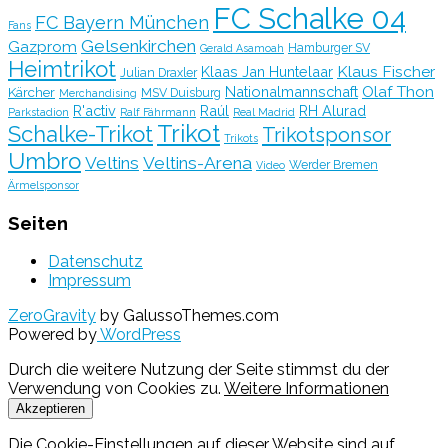
FC Schalke 04
FC Bayern München
Fans
Gelsenkirchen
Gazprom
Hamburger SV
Gerald Asamoah
Heimtrikot
Klaus Fischer
Klaas Jan Huntelaar
Julian Draxler
Olaf Thon
Nationalmannschaft
Kärcher
MSV Duisburg
Merchandising
R'activ
Raúl
RH Alurad
Parkstadion
Ralf Fährmann
Real Madrid
Trikot
Schalke-Trikot
Trikotsponsor
Trikots
Umbro
Veltins
Veltins-Arena
Werder Bremen
Video
Ärmelsponsor
Seiten
Datenschutz
Impressum
ZeroGravity
by GalussoThemes.com
Powered by
WordPress
Durch die weitere Nutzung der Seite stimmst du der
Verwendung von Cookies zu.
Weitere Informationen
Akzeptieren
Die Cookie-Einstellungen auf dieser Website sind auf