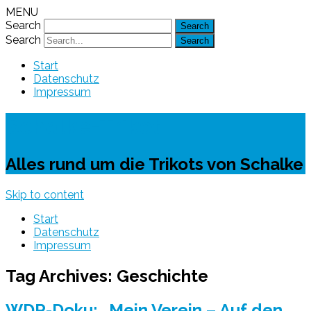
MENU
Search
Search
Start
Datenschutz
Impressum
Schalke-Trikot
Alles rund um die Trikots von Schalke
Skip to content
Start
Datenschutz
Impressum
Tag Archives:
Geschichte
WDR-Doku: „Mein Verein – Auf den