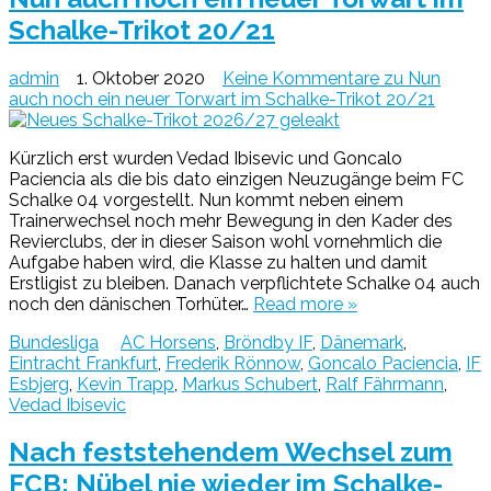
Schalke-Trikot 20/21
admin
1. Oktober 2020
Keine Kommentare
zu Nun
auch noch ein neuer Torwart im Schalke-Trikot 20/21
Kürzlich erst wurden Vedad Ibisevic und Goncalo
Paciencia als die bis dato einzigen Neuzugänge beim FC
Schalke 04 vorgestellt. Nun kommt neben einem
Trainerwechsel noch mehr Bewegung in den Kader des
Revierclubs, der in dieser Saison wohl vornehmlich die
Aufgabe haben wird, die Klasse zu halten und damit
Erstligist zu bleiben. Danach verpflichtete Schalke 04 auch
noch den dänischen Torhüter…
Read more »
Bundesliga
AC Horsens
,
Bröndby IF
,
Dänemark
,
Eintracht Frankfurt
,
Frederik Rönnow
,
Goncalo Paciencia
,
IF
Esbjerg
,
Kevin Trapp
,
Markus Schubert
,
Ralf Fährmann
,
Vedad Ibisevic
Nach feststehendem Wechsel zum
FCB: Nübel nie wieder im Schalke-