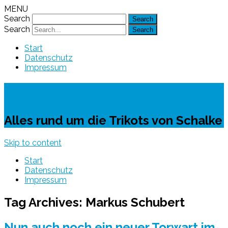
MENU
Search
Search
Start
Datenschutz
Impressum
Schalke-Trikot
Alles rund um die Trikots von Schalke
Skip to content
Start
Datenschutz
Impressum
Tag Archives:
Markus Schubert
Nun auch noch ein neuer Torwart im