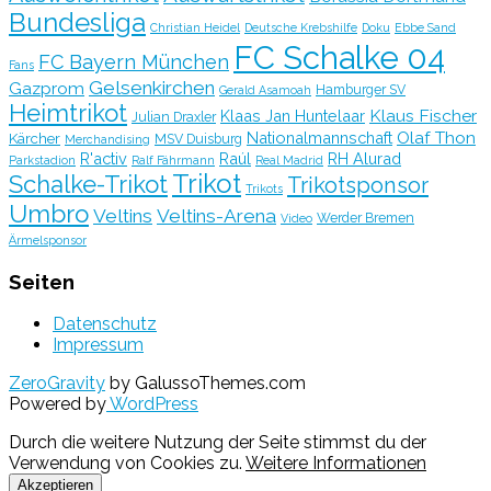
Bundesliga
Christian Heidel
Deutsche Krebshilfe
Doku
Ebbe Sand
FC Schalke 04
FC Bayern München
Fans
Gelsenkirchen
Gazprom
Hamburger SV
Gerald Asamoah
Heimtrikot
Klaus Fischer
Klaas Jan Huntelaar
Julian Draxler
Olaf Thon
Nationalmannschaft
Kärcher
MSV Duisburg
Merchandising
R'activ
Raúl
RH Alurad
Parkstadion
Ralf Fährmann
Real Madrid
Trikot
Schalke-Trikot
Trikotsponsor
Trikots
Umbro
Veltins
Veltins-Arena
Werder Bremen
Video
Ärmelsponsor
Seiten
Datenschutz
Impressum
ZeroGravity
by GalussoThemes.com
Powered by
WordPress
Durch die weitere Nutzung der Seite stimmst du der
Verwendung von Cookies zu.
Weitere Informationen
Akzeptieren