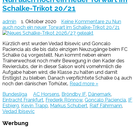
Schalke-Trikot 20/21
admin
1. Oktober 2020
Keine Kommentare
zu Nun
auch noch ein neuer Torwart im Schalke-Trikot 20/21
Kürzlich erst wurden Vedad Ibisevic und Goncalo
Paciencia als die bis dato einzigen Neuzugänge beim FC
Schalke 04 vorgestellt. Nun kommt neben einem
Trainerwechsel noch mehr Bewegung in den Kader des
Revierclubs, der in dieser Saison wohl vornehmlich die
Aufgabe haben wird, die Klasse zu halten und damit
Erstligist zu bleiben. Danach verpflichtete Schalke 04 auch
noch den dänischen Torhüter…
Read more »
Bundesliga
AC Horsens
,
Bröndby IF
,
Dänemark
,
Eintracht Frankfurt
,
Frederik Rönnow
,
Goncalo Paciencia
,
IF
Esbjerg
,
Kevin Trapp
,
Markus Schubert
,
Ralf Fährmann
,
Vedad Ibisevic
Werbung