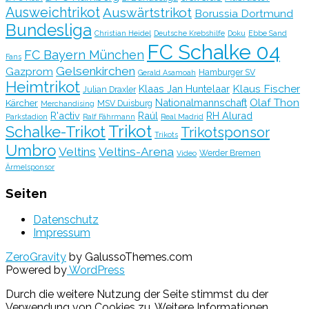
Ausweichtrikot
Auswärtstrikot
Borussia Dortmund
Bundesliga
Christian Heidel
Deutsche Krebshilfe
Doku
Ebbe Sand
FC Schalke 04
FC Bayern München
Fans
Gelsenkirchen
Gazprom
Hamburger SV
Gerald Asamoah
Heimtrikot
Klaus Fischer
Klaas Jan Huntelaar
Julian Draxler
Olaf Thon
Nationalmannschaft
Kärcher
MSV Duisburg
Merchandising
R'activ
Raúl
RH Alurad
Parkstadion
Ralf Fährmann
Real Madrid
Trikot
Schalke-Trikot
Trikotsponsor
Trikots
Umbro
Veltins
Veltins-Arena
Werder Bremen
Video
Ärmelsponsor
Seiten
Datenschutz
Impressum
ZeroGravity
by GalussoThemes.com
Powered by
WordPress
Durch die weitere Nutzung der Seite stimmst du der
Verwendung von Cookies zu.
Weitere Informationen