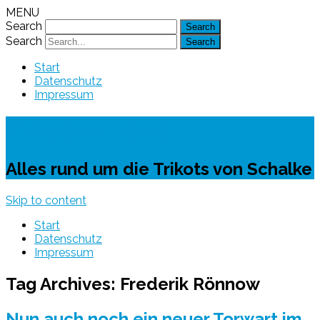
MENU
Search
Search
Start
Datenschutz
Impressum
Schalke-Trikot
Alles rund um die Trikots von Schalke
Skip to content
Start
Datenschutz
Impressum
Tag Archives:
Frederik Rönnow
Nun auch noch ein neuer Torwart im