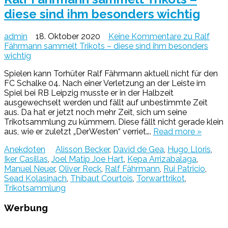
diese sind ihm besonders wichtig
admin
18. Oktober 2020
Keine Kommentare
zu Ralf
Fährmann sammelt Trikots – diese sind ihm besonders
wichtig
Spielen kann Torhüter Ralf Fährmann aktuell nicht für den
FC Schalke 04. Nach einer Verletzung an der Leiste im
Spiel bei RB Leipzig musste er in der Halbzeit
ausgewechselt werden und fällt auf unbestimmte Zeit
aus. Da hat er jetzt noch mehr Zeit, sich um seine
Trikotsammlung zu kümmern. Diese fällt nicht gerade klein
aus, wie er zuletzt „DerWesten“ verriet….
Read more »
Anekdoten
Alisson Becker
,
David de Gea
,
Hugo Lloris
,
Iker Casillas
,
Joel Matip Joe Hart
,
Kepa Arrizabalaga
,
Manuel Neuer
,
Oliver Reck
,
Ralf Fährmann
,
Rui Patricio
,
Sead Kolasinach
,
Thibaut Courtois
,
Torwarttrikot
,
Trikotsammlung
Werbung