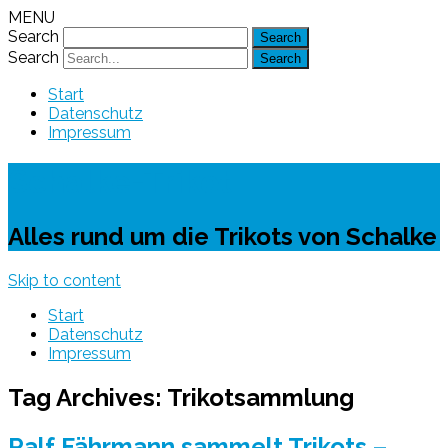
MENU
Search
Search
Start
Datenschutz
Impressum
Schalke-Trikot
Alles rund um die Trikots von Schalke
Skip to content
Start
Datenschutz
Impressum
Tag Archives:
Trikotsammlung
Ralf Fährmann sammelt Trikots –