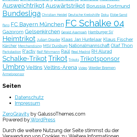
Ausweichtrikot
Auswärtstrikot
Borussia Dortmund
Bundesliga
Christian Heidel
Deutsche Krebshilfe
Doku
Ebbe Sand
FC Schalke 04
FC Bayern München
Fans
Gelsenkirchen
Gazprom
Hamburger SV
Gerald Asamoah
Heimtrikot
Klaus Fischer
Klaas Jan Huntelaar
Julian Draxler
Olaf Thon
Nationalmannschaft
Kärcher
MSV Duisburg
Merchandising
R'activ
Raúl
RH Alurad
Parkstadion
Ralf Fährmann
Real Madrid
Trikot
Schalke-Trikot
Trikotsponsor
Trikots
Umbro
Veltins
Veltins-Arena
Werder Bremen
Video
Ärmelsponsor
Seiten
Datenschutz
Impressum
ZeroGravity
by GalussoThemes.com
Powered by
WordPress
Durch die weitere Nutzung der Seite stimmst du der
Verwendung von Cookies zu.
Weitere Informationen