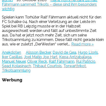
Fährmann sammelt Trikots – diese sind ihm besonders
wichtig
Spielen kann Torhüter Ralf Fährmann aktuell nicht für den
FC Schalke 04. Nach einer Verletzung an der Leiste im
Spiel bei RB Leipzig musste er in der Halbzeit
ausgewechselt werden und fällt auf unbestimmte Zeit
aus. Da hat er jetzt noch mehr Zeit, sich um seine
Trikotsammlung zu kümmern. Diese fällt nicht gerade klein
aus, wie er zuletzt „DerWesten“ verriet….
Read more »
Anekdoten
Alisson Becker
,
David de Gea
,
Hugo Lloris
,
Iker Casillas
,
Joel Matip Joe Hart
,
Kepa Arrizabalaga
,
Manuel Neuer
,
Oliver Reck
,
Ralf Fährmann
,
Rui Patricio
,
Sead Kolasinach
,
Thibaut Courtois
,
Torwarttrikot
,
Trikotsammlung
Werbung