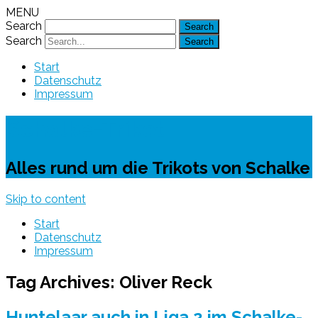
MENU
Search
Search
Start
Datenschutz
Impressum
Schalke-Trikot
Alles rund um die Trikots von Schalke
Skip to content
Start
Datenschutz
Impressum
Tag Archives:
Oliver Reck
Huntelaar auch in Liga 2 im Schalke-