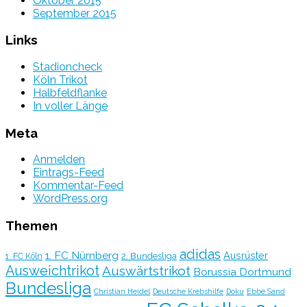
Oktober 2015
September 2015
Links
Stadioncheck
Köln Trikot
Halbfeldflanke
In voller Länge
Meta
Anmelden
Eintrags-Feed
Kommentar-Feed
WordPress.org
Themen
adidas
1. FC Nürnberg
Ausrüster
2. Bundesliga
1. FC Köln
Ausweichtrikot
Auswärtstrikot
Borussia Dortmund
Bundesliga
Christian Heidel
Deutsche Krebshilfe
Doku
Ebbe Sand