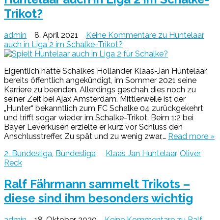
Trikot?
admin
8. April 2021
Keine Kommentare
zu Huntelaar
auch in Liga 2 im Schalke-Trikot?
Eigentlich hatte Schalkes Holländer Klaas-Jan Huntelaar
bereits öffentlich angekündigt, im Sommer 2021 seine
Karriere zu beenden. Allerdings geschah dies noch zu
seiner Zeit bei Ajax Amsterdam. Mittlerweile ist der
„Hunter“ bekanntlich zum FC Schalke 04 zurückgekehrt
und trifft sogar wieder im Schalke-Trikot. Beim 1:2 bei
Bayer Leverkusen erzielte er kurz vor Schluss den
Anschlusstreffer. Zu spät und zu wenig zwar,…
Read more »
2. Bundesliga
,
Bundesliga
Klaas Jan Huntelaar
,
Oliver
Reck
Ralf Fährmann sammelt Trikots –
diese sind ihm besonders wichtig
admin
18. Oktober 2020
Keine Kommentare
zu Ralf