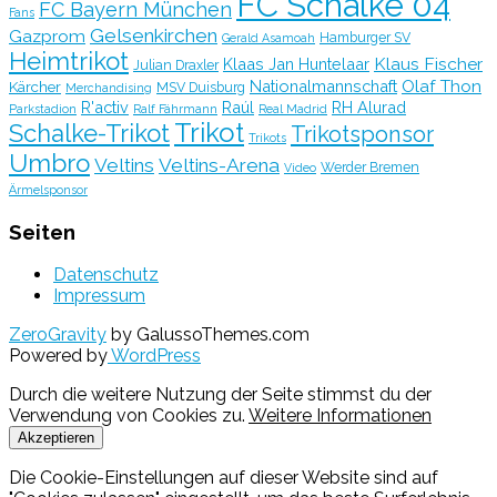
FC Schalke 04
FC Bayern München
Fans
Gelsenkirchen
Gazprom
Hamburger SV
Gerald Asamoah
Heimtrikot
Klaus Fischer
Klaas Jan Huntelaar
Julian Draxler
Olaf Thon
Nationalmannschaft
Kärcher
MSV Duisburg
Merchandising
R'activ
Raúl
RH Alurad
Parkstadion
Ralf Fährmann
Real Madrid
Trikot
Schalke-Trikot
Trikotsponsor
Trikots
Umbro
Veltins
Veltins-Arena
Werder Bremen
Video
Ärmelsponsor
Seiten
Datenschutz
Impressum
ZeroGravity
by GalussoThemes.com
Powered by
WordPress
Durch die weitere Nutzung der Seite stimmst du der
Verwendung von Cookies zu.
Weitere Informationen
Akzeptieren
Die Cookie-Einstellungen auf dieser Website sind auf