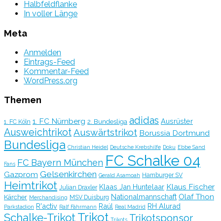
Halbfeldflanke
In voller Länge
Meta
Anmelden
Eintrags-Feed
Kommentar-Feed
WordPress.org
Themen
adidas
1. FC Nürnberg
Ausrüster
2. Bundesliga
1. FC Köln
Ausweichtrikot
Auswärtstrikot
Borussia Dortmund
Bundesliga
Christian Heidel
Deutsche Krebshilfe
Doku
Ebbe Sand
FC Schalke 04
FC Bayern München
Fans
Gelsenkirchen
Gazprom
Hamburger SV
Gerald Asamoah
Heimtrikot
Klaus Fischer
Klaas Jan Huntelaar
Julian Draxler
Olaf Thon
Nationalmannschaft
Kärcher
MSV Duisburg
Merchandising
R'activ
Raúl
RH Alurad
Parkstadion
Ralf Fährmann
Real Madrid
Trikot
Schalke-Trikot
Trikotsponsor
Trikots