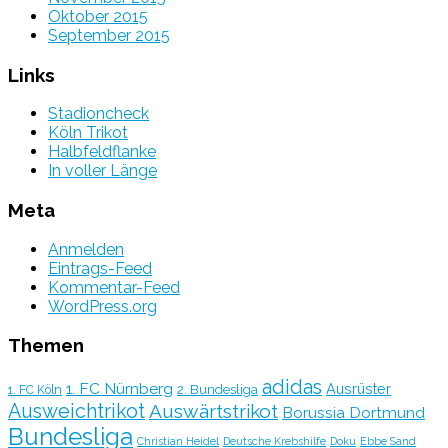
Oktober 2015
September 2015
Links
Stadioncheck
Köln Trikot
Halbfeldflanke
In voller Länge
Meta
Anmelden
Eintrags-Feed
Kommentar-Feed
WordPress.org
Themen
adidas
1. FC Nürnberg
Ausrüster
2. Bundesliga
1. FC Köln
Ausweichtrikot
Auswärtstrikot
Borussia Dortmund
Bundesliga
Christian Heidel
Deutsche Krebshilfe
Doku
Ebbe Sand