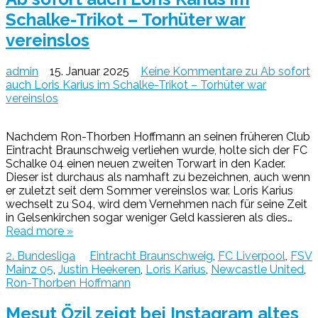
Schalke-Trikot – Torhüter war
vereinslos
admin
15. Januar 2025
Keine Kommentare
zu Ab sofort
auch Loris Karius im Schalke-Trikot – Torhüter war
vereinslos
Nachdem Ron-Thorben Hoffmann an seinen früheren Club
Eintracht Braunschweig verliehen wurde, holte sich der FC
Schalke 04 einen neuen zweiten Torwart in den Kader.
Dieser ist durchaus als namhaft zu bezeichnen, auch wenn
er zuletzt seit dem Sommer vereinslos war. Loris Karius
wechselt zu S04, wird dem Vernehmen nach für seine Zeit
in Gelsenkirchen sogar weniger Geld kassieren als dies…
Read more »
2. Bundesliga
Eintracht Braunschweig
,
FC Liverpool
,
FSV
Mainz 05
,
Justin Heekeren
,
Loris Karius
,
Newcastle United
,
Ron-Thorben Hoffmann
Mesut Özil zeigt bei Instagram altes