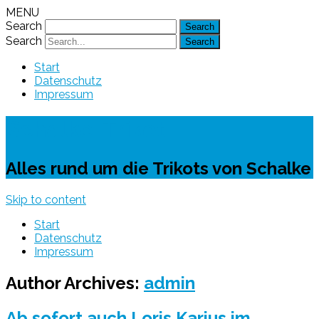
MENU
Search
Search
Start
Datenschutz
Impressum
Schalke-Trikot
Alles rund um die Trikots von Schalke
Skip to content
Start
Datenschutz
Impressum
Author Archives:
admin
Ab sofort auch Loris Karius im