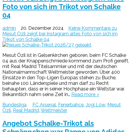
Foto von sich im Trikot von Schalke
04
admin
20. Dezember 2024
Keine Kommentare
zu
Mesut Özil zeigt bei Instagram altes Foto von sich im
Trikot von Schalke 04
Mesut Özil ist in Gelsenkirchen geboren, beim FC Schalke
04 aus der Knappenschmiede kommend zum Profi gereift,
mit Real Madrid Titelsammler und mit der deutschen
Nationalmannschaft Weltmeister geworden. Über 400
Einsätze in den Top-Ligen Europas stehen zu Buche,
beinahe 100 Länderspiele und man darf zu Recht
behaupten, dass er in seiner Hochphase ein Weltstar war.
Bekanntlich nahm seine Zeit in…
Read more »
Bundesliga
FC Arsenal
,
Fenerbahce
,
Jogi Löw
,
Mesut
Özil
,
Real Madrid
,
Weltmeister
Angebot Schalke-Trikot als
Schnäppchen war Panne von Adidas