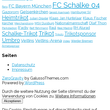
FC Schalke 04
FC Bayern München
Fans
Gelsenkirchen
Gazprom
Hamburger SV
Gerald Asamoah
Heimtrikot
Klaus Fischer
Klaas Jan Huntelaar
Julian Draxler
Olaf Thon
Nationalmannschaft
Kärcher
MSV Duisburg
Merchandising
R'activ
Raúl
RH Alurad
Parkstadion
Ralf Fährmann
Real Madrid
Trikot
Schalke-Trikot
Trikotsponsor
Trikots
Umbro
Veltins
Veltins-Arena
Werder Bremen
Video
Ärmelsponsor
Seiten
Datenschutz
Impressum
ZeroGravity
by GalussoThemes.com
Powered by
WordPress
Durch die weitere Nutzung der Seite stimmst du der
Verwendung von Cookies zu.
Weitere Informationen
Akzeptieren
Die Cookie-Einstellungen auf dieser Website sind auf