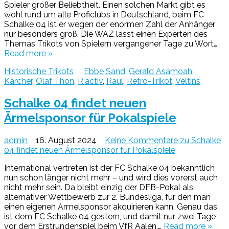
Spieler großer Beliebtheit. Einen solchen Markt gibt es
wohl rund um alle Proficlubs in Deutschland, beim FC
Schalke 04 ist er wegen der enormen Zahl der Anhänger
nur besonders groß. Die WAZ lässt einen Experten des
Themas Trikots von Spielern vergangener Tage zu Wort…
Read more »
Historische Trikots
Ebbe Sand
,
Gerald Asamoah
,
Kärcher
,
Olaf Thon
,
R'activ
,
Raúl
,
Retro-Trikot
,
Veltins
Schalke 04 findet neuen
Ärmelsponsor für Pokalspiele
admin
16. August 2024
Keine Kommentare
zu Schalke
04 findet neuen Ärmelsponsor für Pokalspiele
International vertreten ist der FC Schalke 04 bekanntlich
nun schon länger nicht mehr – und wird dies vorerst auch
nicht mehr sein. Da bleibt einzig der DFB-Pokal als
alternativer Wettbewerb zur 2. Bundesliga, für den man
einen eigenen Ärmelsponsor akquirieren kann. Genau das
ist dem FC Schalke 04 gestern, und damit nur zwei Tage
vor dem Erstrundenspiel beim VfR Aalen,…
Read more »