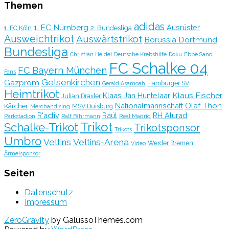
Themen
adidas
1. FC Nürnberg
Ausrüster
2. Bundesliga
1. FC Köln
Ausweichtrikot
Auswärtstrikot
Borussia Dortmund
Bundesliga
Christian Heidel
Deutsche Krebshilfe
Doku
Ebbe Sand
FC Schalke 04
FC Bayern München
Fans
Gelsenkirchen
Gazprom
Hamburger SV
Gerald Asamoah
Heimtrikot
Klaus Fischer
Klaas Jan Huntelaar
Julian Draxler
Olaf Thon
Nationalmannschaft
Kärcher
MSV Duisburg
Merchandising
R'activ
Raúl
RH Alurad
Parkstadion
Ralf Fährmann
Real Madrid
Trikot
Schalke-Trikot
Trikotsponsor
Trikots
Umbro
Veltins
Veltins-Arena
Werder Bremen
Video
Ärmelsponsor
Seiten
Datenschutz
Impressum
ZeroGravity
by GalussoThemes.com