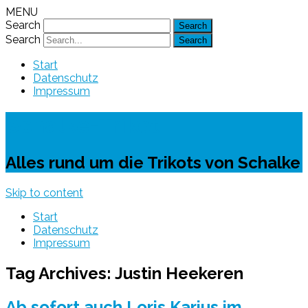
MENU
Search
Search
Start
Datenschutz
Impressum
Schalke-Trikot
Alles rund um die Trikots von Schalke
Skip to content
Start
Datenschutz
Impressum
Tag Archives:
Justin Heekeren
Ab sofort auch Loris Karius im