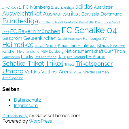
adidas
1. FC Nürnberg
Ausrüster
2. Bundesliga
1. FC Köln
Ausweichtrikot
Auswärtstrikot
Borussia Dortmund
Bundesliga
Christian Heidel
Deutsche Krebshilfe
Doku
Ebbe Sand
FC Schalke 04
FC Bayern München
Fans
Gelsenkirchen
Gazprom
Hamburger SV
Gerald Asamoah
Heimtrikot
Klaus Fischer
Klaas Jan Huntelaar
Julian Draxler
Olaf Thon
Nationalmannschaft
Kärcher
MSV Duisburg
Merchandising
R'activ
Raúl
RH Alurad
Parkstadion
Ralf Fährmann
Real Madrid
Trikot
Schalke-Trikot
Trikotsponsor
Trikots
Umbro
Veltins
Veltins-Arena
Werder Bremen
Video
Ärmelsponsor
Seiten
Datenschutz
Impressum
ZeroGravity
by GalussoThemes.com
Powered by
WordPress