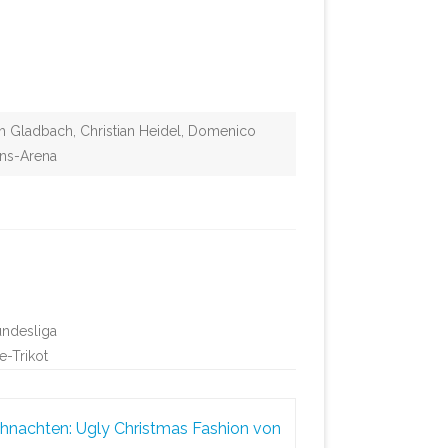
ch Gladbach
,
Christian Heidel
,
Domenico
ins-Arena
g
undesliga
e-Trikot
hnachten: Ugly Christmas Fashion von