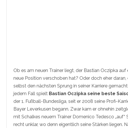
b
l
ü
h
t
i
m
S
c
h
a
l
k
e
-
T
r
Ob es am neuen Trainer liegt, der Bastian Oczipka auf 
i
k
neue Position verschoben hat? Oder doch eher daran, 
o
t
selbst den nächsten Sprung in seiner Karriere gemacht
a
u
jedem Fall spielt
Bastian Oczipka seine beste Sais
f
der 1. Fußball-Bundesliga, seit er 2008 seine Profi-Karri
Bayer Leverkusen begann. Zwar kam er ohnehin zeitgl
mit Schalkes neuem Trainer Domenico Tedesco „auf“ S
recht unklar, wo denn eigentlich seine Stärken liegen. 