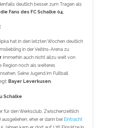
enfalls deutlich besser zum Tragen als
die Fans des FC Schalke 04.
z
ipka hat in den letzten Wochen deutlich
msliebling in der Veltins-Arena zu
r
immerhin auch nicht allzu weit von
 Region noch als weiteres
nsehen. Seine Jugend im Fußball
iegt:
Bayer Leverkusen
.
zu Schalke
er für den Werksclub. Zwischenzeitlich
i) ausgeliehen, eher er dann bei
Eintracht
5 Jahren kam er dort auf 176 Einsätze in