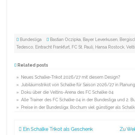
Bundesliga
Bastian Oczipka
,
Bayer Leverkusen
,
Bergis
Tedesco
,
Eintracht Frankfurt
,
FC St. Pauli
,
Hansa Rostock
,
Velt
Related posts
» Neues Schalke-Trikot 2026/27 mit diesem Design?
» Jubiläumstrikot von Schalke für Saison 2026/27 in Planun
» Doku über die Veltins-Arena des FC Schalke 04
» Alle Trainer des FC Schalke 04 in der Bundesliga und 2. B
» Preise in der Bundesliga: Bochum viel günstiger als Schalk
Beitragsnavigation
Ein Schalke Trikot als Geschenk
Zu Wei