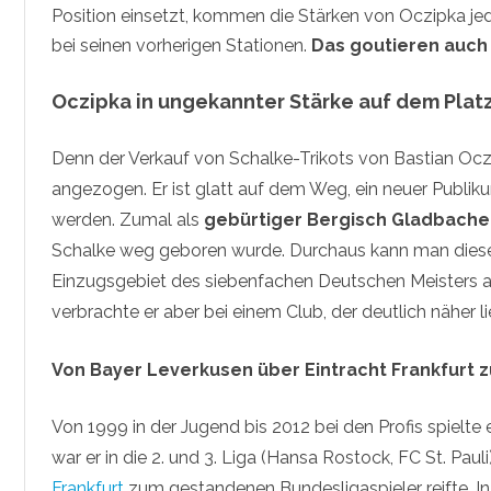
Position einsetzt, kommen die Stärken von Oczipka jed
bei seinen vorherigen Stationen.
Das goutieren auch 
Oczipka in ungekannter Stärke auf dem Plat
Denn der Verkauf von Schalke-Trikots von Bastian Ocz
angezogen. Er ist glatt auf dem Weg, ein neuer Publiku
werden. Zumal als
gebürtiger Bergisch Gladbache
Schalke weg geboren wurde. Durchaus kann man diese
Einzugsgebiet des siebenfachen Deutschen Meisters a
verbrachte er aber bei einem Club, der deutlich näher l
Von Bayer Leverkusen über Eintracht Frankfurt 
Von 1999 in der Jugend bis 2012 bei den Profis spielte 
war er in die 2. und 3. Liga (Hansa Rostock, FC St. Paul
Frankfurt
zum gestandenen Bundesligaspieler reifte. In 