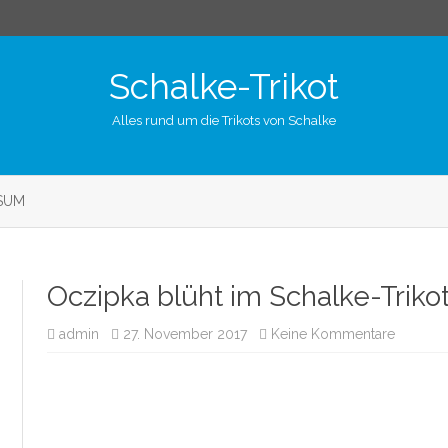
Schalke-Trikot
Alles rund um die Trikots von Schalke
Skip
to
SUM
content
Oczipka blüht im Schalke-Trikot
admin
27. November 2017
Keine Kommentare
z
u
O
c
z
i
p
k
a