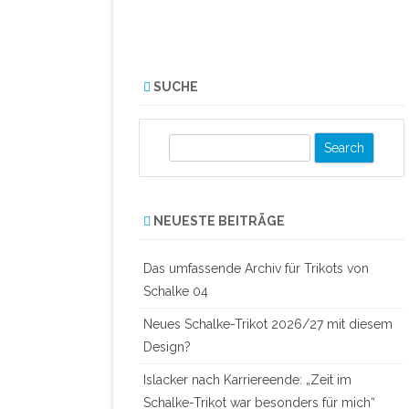
SUCHE
S
e
a
r
NEUESTE BEITRÄGE
c
h
Das umfassende Archiv für Trikots von
Schalke 04
Neues Schalke-Trikot 2026/27 mit diesem
Design?
Islacker nach Karriereende: „Zeit im
Schalke-Trikot war besonders für mich“