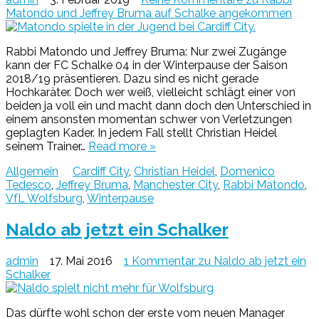
Matondo und Jeffrey Bruma auf Schalke angekommen
Rabbi Matondo und Jeffrey Bruma: Nur zwei Zugänge
kann der FC Schalke 04 in der Winterpause der Saison
2018/19 präsentieren. Dazu sind es nicht gerade
Hochkaräter. Doch wer weiß, vielleicht schlägt einer von
beiden ja voll ein und macht dann doch den Unterschied in
einem ansonsten momentan schwer von Verletzungen
geplagten Kader. In jedem Fall stellt Christian Heidel
seinem Trainer…
Read more »
Allgemein
Cardiff City
,
Christian Heidel
,
Domenico
Tedesco
,
Jeffrey Bruma
,
Manchester City
,
Rabbi Matondo
,
VfL Wolfsburg
,
Winterpause
Naldo ab jetzt ein Schalker
admin
17. Mai 2016
1 Kommentar
zu Naldo ab jetzt ein
Schalker
Das dürfte wohl schon der erste vom neuen Manager