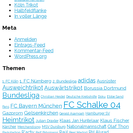
Köln Trikot
Halbfeldflanke
In voller Länge
Meta
Anmelden
Eintrags-Feed
Kommentar-Feed
WordPress.org
Themen
adidas
1. FC Nürnberg
Ausrüster
2. Bundesliga
1. FC Köln
Ausweichtrikot
Auswärtstrikot
Borussia Dortmund
Bundesliga
Christian Heidel
Deutsche Krebshilfe
Doku
Ebbe Sand
FC Schalke 04
FC Bayern München
Fans
Gelsenkirchen
Gazprom
Hamburger SV
Gerald Asamoah
Heimtrikot
Klaus Fischer
Klaas Jan Huntelaar
Julian Draxler
Olaf Thon
Nationalmannschaft
Kärcher
MSV Duisburg
Merchandising
R'activ
Raúl
RH Alurad
Parkstadion
Ralf Fährmann
Real Madrid