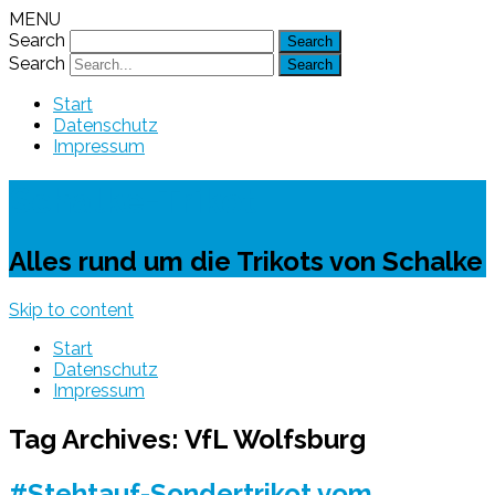
MENU
Search
Search
Start
Datenschutz
Impressum
Schalke-Trikot
Alles rund um die Trikots von Schalke
Skip to content
Start
Datenschutz
Impressum
Tag Archives:
VfL Wolfsburg
#Stehtauf-Sondertrikot vom