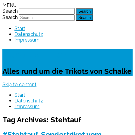
MENU
Search
Search
Start
Datenschutz
Impressum
Schalke-Trikot
Alles rund um die Trikots von Schalke
Skip to content
Start
Datenschutz
Impressum
Tag Archives:
Stehtauf
#Stehtauf-Sondertrikot vom