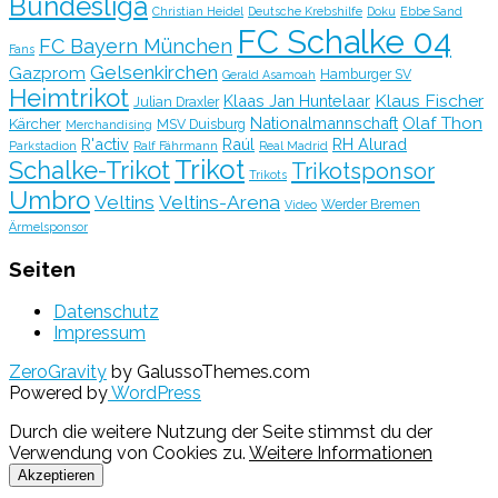
Bundesliga
Christian Heidel
Deutsche Krebshilfe
Doku
Ebbe Sand
FC Schalke 04
FC Bayern München
Fans
Gelsenkirchen
Gazprom
Hamburger SV
Gerald Asamoah
Heimtrikot
Klaus Fischer
Klaas Jan Huntelaar
Julian Draxler
Olaf Thon
Nationalmannschaft
Kärcher
MSV Duisburg
Merchandising
R'activ
Raúl
RH Alurad
Parkstadion
Ralf Fährmann
Real Madrid
Trikot
Schalke-Trikot
Trikotsponsor
Trikots
Umbro
Veltins
Veltins-Arena
Werder Bremen
Video
Ärmelsponsor
Seiten
Datenschutz
Impressum
ZeroGravity
by GalussoThemes.com
Powered by
WordPress
Durch die weitere Nutzung der Seite stimmst du der
Verwendung von Cookies zu.
Weitere Informationen
Akzeptieren