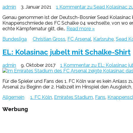
admin
3. Januar 2021
1 Kommentar
zu Sead Kolasinac zu
Genau genommen ist der Deutsch-Bosnier Sead Kolasinac kein
Knappenschmiede des FC Schalke 04 wechselte, von wo er de
echte Kämpfernatur gilt, die…
Read more »
Bundesliga
Christian Gross
,
FC Arsenal
,
Karlsruhe
,
Sead Ko
EL: Kolasinac jubelt mit Schalke-Shirt
admin
9. Oktober 2017
1 Kommentar
zu EL: Kolasinac ju
Für die Spieler und Fans des 1. FC Köln war es kein Anlass z
Arsenal zu Beginn der 2. Halbzeit im Hinspiel den Ausgleich
Allgemein
1. FC Köln
,
Emirates Stadium
,
Fans
,
Knappensc
Werbung