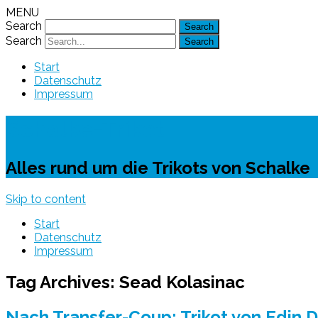
MENU
Search
Search
Start
Datenschutz
Impressum
Schalke-Trikot
Alles rund um die Trikots von Schalke
Skip to content
Start
Datenschutz
Impressum
Tag Archives:
Sead Kolasinac
Nach Transfer-Coup: Trikot von Edin 