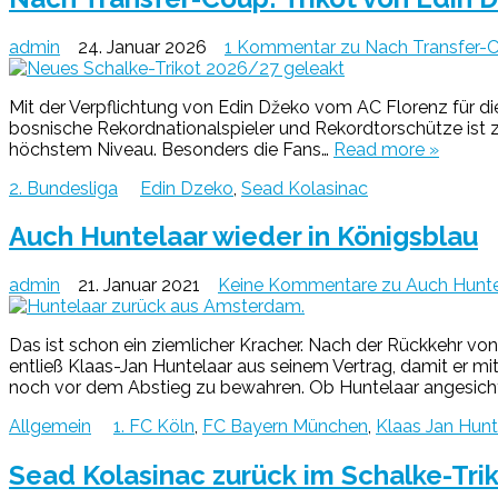
admin
24. Januar 2026
1 Kommentar
zu Nach Transfer-C
Mit der Verpflichtung von Edin Džeko vom AC Florenz für di
bosnische Rekordnationalspieler und Rekordtorschütze ist zw
höchstem Niveau. Besonders die Fans…
Read more »
2. Bundesliga
Edin Dzeko
,
Sead Kolasinac
Auch Huntelaar wieder in Königsblau
admin
21. Januar 2021
Keine Kommentare
zu Auch Hunte
Das ist schon ein ziemlicher Kracher. Nach der Rückkehr v
entließ Klaas-Jan Huntelaar aus seinem Vertrag, damit er m
noch vor dem Abstieg zu bewahren. Ob Huntelaar angesich
Allgemein
1. FC Köln
,
FC Bayern München
,
Klaas Jan Hunt
Sead Kolasinac zurück im Schalke-Tri