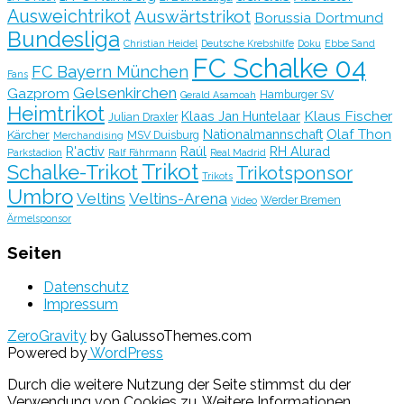
Ausweichtrikot
Auswärtstrikot
Borussia Dortmund
Bundesliga
Christian Heidel
Deutsche Krebshilfe
Doku
Ebbe Sand
FC Schalke 04
FC Bayern München
Fans
Gelsenkirchen
Gazprom
Hamburger SV
Gerald Asamoah
Heimtrikot
Klaus Fischer
Klaas Jan Huntelaar
Julian Draxler
Olaf Thon
Nationalmannschaft
Kärcher
MSV Duisburg
Merchandising
R'activ
Raúl
RH Alurad
Parkstadion
Ralf Fährmann
Real Madrid
Trikot
Schalke-Trikot
Trikotsponsor
Trikots
Umbro
Veltins
Veltins-Arena
Werder Bremen
Video
Ärmelsponsor
Seiten
Datenschutz
Impressum
ZeroGravity
by GalussoThemes.com
Powered by
WordPress
Durch die weitere Nutzung der Seite stimmst du der
Verwendung von Cookies zu.
Weitere Informationen