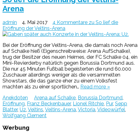
Arena
admin
4. Mai 2017
4 Kommentare
zu So lief die
Eröffnung der Veltins-Arena
Bei der Eröffnung der Veltins-Arena, die damals noch Arena
auf Schalke hieß (Eigenschreibweise: Arena AufSchalke),
trug der Besitzer des neuen Heimes, der FC Schalke 04, ein
Mini-Revierderby natürlich gegen Borussia Dortmund aus.
Die nur 45 Minuten Fußball begeisterten die rund 60.000
Zuschauer allerdings weniger als die versammelten
Showstars, die das ganze eher zu einem Volksfest
machten als zu einer sportlichen…
Read more »
Anekdoten
Arena auf Schalke
,
Borussia Dortmund
,
Eröffnung
,
Franz Beckenbauer
,
Lionel Ritchie
,
Pur
,
Sepp
Blatter
,
U2
,
Veltins
,
Veltins-Arena
,
Victoria
,
Videowürfel
,
Wolfgang Clement
Werbung