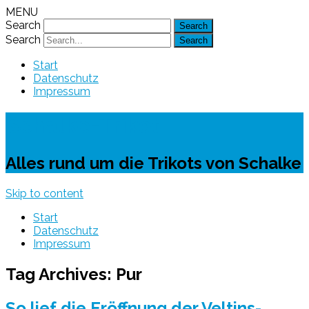
MENU
Search
Search
Start
Datenschutz
Impressum
Schalke-Trikot
Alles rund um die Trikots von Schalke
Skip to content
Start
Datenschutz
Impressum
Tag Archives:
Pur
So lief die Eröffnung der Veltins-