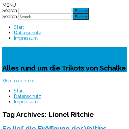
MENU
Search
Search
Start
Datenschutz
Impressum
Schalke-Trikot
Alles rund um die Trikots von Schalke
Skip to content
Start
Datenschutz
Impressum
Tag Archives:
Lionel Ritchie
So lief die Eröffnung der Veltins-