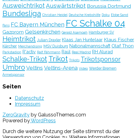
Ausweichtrikot
Auswärtstrikot
Borussia Dortmund
Bundesliga
Christian Heidel
Deutsche Krebshilfe
Doku
Ebbe Sand
FC Schalke 04
FC Bayern München
Fans
Gelsenkirchen
Gazprom
Hamburger SV
Gerald Asamoah
Heimtrikot
Klaus Fischer
Klaas Jan Huntelaar
Julian Draxler
Olaf Thon
Nationalmannschaft
Kärcher
MSV Duisburg
Merchandising
R'activ
Raúl
RH Alurad
Parkstadion
Ralf Fährmann
Real Madrid
Trikot
Schalke-Trikot
Trikotsponsor
Trikots
Umbro
Veltins
Veltins-Arena
Werder Bremen
Video
Ärmelsponsor
Seiten
Datenschutz
Impressum
ZeroGravity
by GalussoThemes.com
Powered by
WordPress
Durch die weitere Nutzung der Seite stimmst du der
Verwendung von Cookies zu.
Weitere Informationen