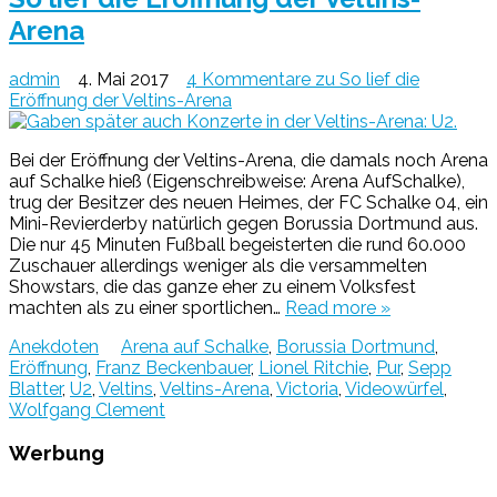
Arena
admin
4. Mai 2017
4 Kommentare
zu So lief die
Eröffnung der Veltins-Arena
Bei der Eröffnung der Veltins-Arena, die damals noch Arena
auf Schalke hieß (Eigenschreibweise: Arena AufSchalke),
trug der Besitzer des neuen Heimes, der FC Schalke 04, ein
Mini-Revierderby natürlich gegen Borussia Dortmund aus.
Die nur 45 Minuten Fußball begeisterten die rund 60.000
Zuschauer allerdings weniger als die versammelten
Showstars, die das ganze eher zu einem Volksfest
machten als zu einer sportlichen…
Read more »
Anekdoten
Arena auf Schalke
,
Borussia Dortmund
,
Eröffnung
,
Franz Beckenbauer
,
Lionel Ritchie
,
Pur
,
Sepp
Blatter
,
U2
,
Veltins
,
Veltins-Arena
,
Victoria
,
Videowürfel
,
Wolfgang Clement
Werbung