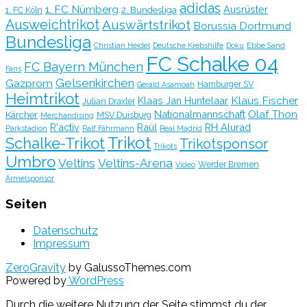
adidas
1. FC Nürnberg
Ausrüster
2. Bundesliga
1. FC Köln
Ausweichtrikot
Auswärtstrikot
Borussia Dortmund
Bundesliga
Christian Heidel
Deutsche Krebshilfe
Doku
Ebbe Sand
FC Schalke 04
FC Bayern München
Fans
Gelsenkirchen
Gazprom
Hamburger SV
Gerald Asamoah
Heimtrikot
Klaus Fischer
Klaas Jan Huntelaar
Julian Draxler
Olaf Thon
Nationalmannschaft
Kärcher
MSV Duisburg
Merchandising
R'activ
Raúl
RH Alurad
Parkstadion
Ralf Fährmann
Real Madrid
Trikot
Schalke-Trikot
Trikotsponsor
Trikots
Umbro
Veltins
Veltins-Arena
Werder Bremen
Video
Ärmelsponsor
Seiten
Datenschutz
Impressum
ZeroGravity
by GalussoThemes.com
Powered by
WordPress
Durch die weitere Nutzung der Seite stimmst du der