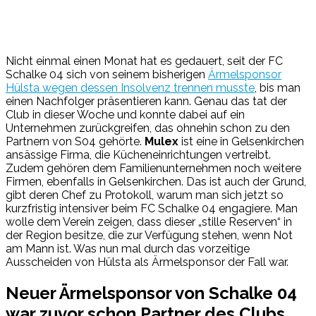
Nicht einmal einen Monat hat es gedauert, seit der FC
Schalke 04 sich von seinem bisherigen
Ärmelsponsor
Hülsta wegen dessen Insolvenz trennen musste
, bis man
einen Nachfolger präsentieren kann. Genau das tat der
Club in dieser Woche und konnte dabei auf ein
Unternehmen zurückgreifen, das ohnehin schon zu den
Partnern von S04 gehörte.
Mulex
ist eine in Gelsenkirchen
ansässige Firma, die Kücheneinrichtungen vertreibt.
Zudem gehören dem Familienunternehmen noch weitere
Firmen, ebenfalls in Gelsenkirchen. Das ist auch der Grund,
gibt deren Chef zu Protokoll, warum man sich jetzt so
kurzfristig intensiver beim FC Schalke 04 engagiere. Man
wolle dem Verein zeigen, dass dieser „stille Reserven“ in
der Region besitze, die zur Verfügung stehen, wenn Not
am Mann ist. Was nun mal durch das vorzeitige
Ausscheiden von Hülsta als Ärmelsponsor der Fall war.
Neuer Ärmelsponsor von Schalke 04
war zuvor schon Partner des Clubs