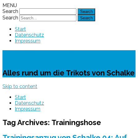
MENU
Search
Search
Start
Datenschutz
Impressum
Schalke-Trikot
Alles rund um die Trikots von Schalke
Skip to content
Start
Datenschutz
Impressum
Tag Archives:
Trainingshose
Trainingsanzug von Schalke 04: Auf