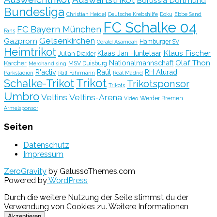
Borussia Dortmund
Bundesliga
Christian Heidel
Deutsche Krebshilfe
Doku
Ebbe Sand
FC Schalke 04
FC Bayern München
Fans
Gelsenkirchen
Gazprom
Hamburger SV
Gerald Asamoah
Heimtrikot
Klaus Fischer
Klaas Jan Huntelaar
Julian Draxler
Olaf Thon
Nationalmannschaft
Kärcher
MSV Duisburg
Merchandising
R'activ
Raúl
RH Alurad
Parkstadion
Ralf Fährmann
Real Madrid
Trikot
Schalke-Trikot
Trikotsponsor
Trikots
Umbro
Veltins
Veltins-Arena
Werder Bremen
Video
Ärmelsponsor
Seiten
Datenschutz
Impressum
ZeroGravity
by GalussoThemes.com
Powered by
WordPress
Durch die weitere Nutzung der Seite stimmst du der
Verwendung von Cookies zu.
Weitere Informationen
Akzeptieren