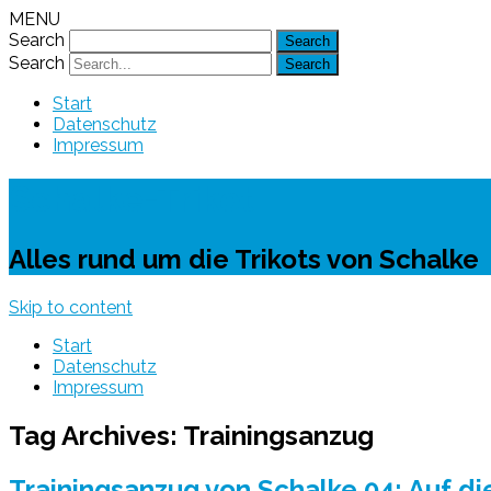
MENU
Search
Search
Start
Datenschutz
Impressum
Schalke-Trikot
Alles rund um die Trikots von Schalke
Skip to content
Start
Datenschutz
Impressum
Tag Archives:
Trainingsanzug
Trainingsanzug von Schalke 04: Auf d