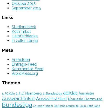
Oktober 2015
September 2015
Links
Stadioncheck
Köln Trikot
Halbfeldflanke
In voller Länge
Meta
Anmelden
Eintrags-Feed
Kommentar-Feed
WordPress.org
Themen
adidas
1. FC Nürnberg
Ausrüster
2. Bundesliga
1. FC Köln
Ausweichtrikot
Auswärtstrikot
Borussia Dortmund
Bundesliga
Christian Heidel
Deutsche Krebshilfe
Doku
Ebbe Sand