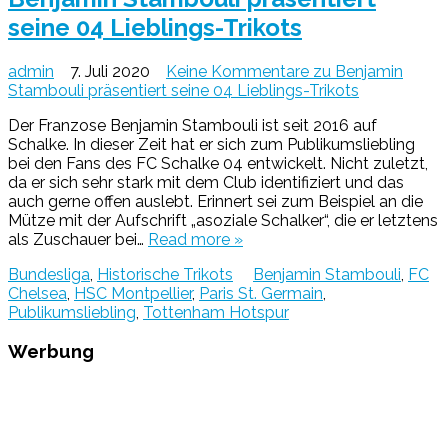
seine 04 Lieblings-Trikots
admin
7. Juli 2020
Keine Kommentare
zu Benjamin
Stambouli präsentiert seine 04 Lieblings-Trikots
Der Franzose Benjamin Stambouli ist seit 2016 auf
Schalke. In dieser Zeit hat er sich zum Publikumsliebling
bei den Fans des FC Schalke 04 entwickelt. Nicht zuletzt,
da er sich sehr stark mit dem Club identifiziert und das
auch gerne offen auslebt. Erinnert sei zum Beispiel an die
Mütze mit der Aufschrift „asoziale Schalker“, die er letztens
als Zuschauer bei…
Read more »
Bundesliga
,
Historische Trikots
Benjamin Stambouli
,
FC
Chelsea
,
HSC Montpellier
,
Paris St. Germain
,
Publikumsliebling
,
Tottenham Hotspur
Werbung