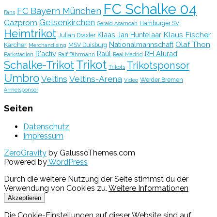
FC Schalke 04
FC Bayern München
Fans
Gelsenkirchen
Gazprom
Hamburger SV
Gerald Asamoah
Heimtrikot
Klaus Fischer
Klaas Jan Huntelaar
Julian Draxler
Olaf Thon
Nationalmannschaft
Kärcher
MSV Duisburg
Merchandising
R'activ
Raúl
RH Alurad
Parkstadion
Ralf Fährmann
Real Madrid
Trikot
Schalke-Trikot
Trikotsponsor
Trikots
Umbro
Veltins
Veltins-Arena
Werder Bremen
Video
Ärmelsponsor
Seiten
Datenschutz
Impressum
ZeroGravity
by GalussoThemes.com
Powered by
WordPress
Durch die weitere Nutzung der Seite stimmst du der
Verwendung von Cookies zu.
Weitere Informationen
Akzeptieren
Die Cookie-Einstellungen auf dieser Website sind auf