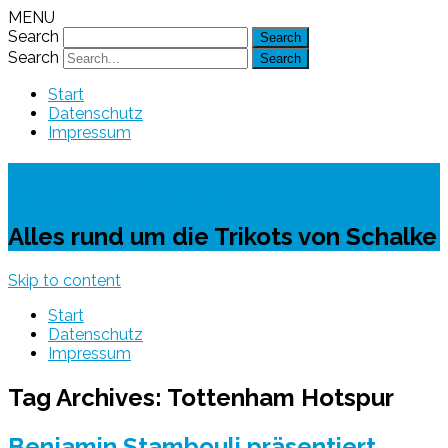
MENU
Search
Search
Start
Datenschutz
Impressum
Schalke-Trikot
Alles rund um die Trikots von Schalke
Skip to content
Start
Datenschutz
Impressum
Tag Archives:
Tottenham Hotspur
Benjamin Stambouli präsentiert