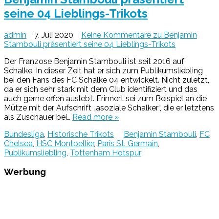
seine 04 Lieblings-Trikots
admin
7. Juli 2020
Keine Kommentare
zu Benjamin
Stambouli präsentiert seine 04 Lieblings-Trikots
Der Franzose Benjamin Stambouli ist seit 2016 auf
Schalke. In dieser Zeit hat er sich zum Publikumsliebling
bei den Fans des FC Schalke 04 entwickelt. Nicht zuletzt,
da er sich sehr stark mit dem Club identifiziert und das
auch gerne offen auslebt. Erinnert sei zum Beispiel an die
Mütze mit der Aufschrift „asoziale Schalker“, die er letztens
als Zuschauer bei…
Read more »
Bundesliga
,
Historische Trikots
Benjamin Stambouli
,
FC
Chelsea
,
HSC Montpellier
,
Paris St. Germain
,
Publikumsliebling
,
Tottenham Hotspur
Werbung