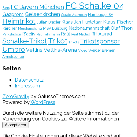
FC Schalke 04
FC Bayern München
Fans
Gelsenkirchen
Gazprom
Hamburger SV
Gerald Asamoah
Heimtrikot
Klaus Fischer
Klaas Jan Huntelaar
Julian Draxler
Olaf Thon
Nationalmannschaft
Kärcher
MSV Duisburg
Merchandising
R'activ
Raúl
RH Alurad
Parkstadion
Ralf Fährmann
Real Madrid
Trikot
Schalke-Trikot
Trikotsponsor
Trikots
Umbro
Veltins
Veltins-Arena
Werder Bremen
Video
Ärmelsponsor
Seiten
Datenschutz
Impressum
ZeroGravity
by GalussoThemes.com
Powered by
WordPress
Durch die weitere Nutzung der Seite stimmst du der
Verwendung von Cookies zu.
Weitere Informationen
Akzeptieren
Die Cookie-Einstellungen auf dieser Website sind auf