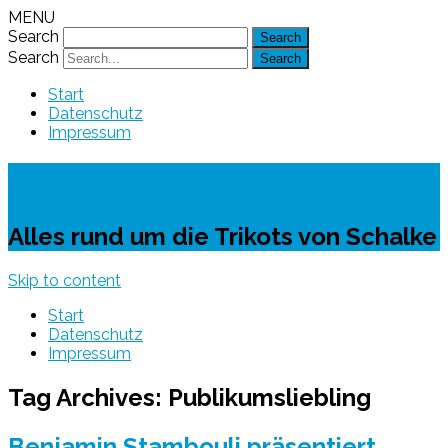
MENU
Search
Search
Start
Datenschutz
Impressum
Schalke-Trikot
Alles rund um die Trikots von Schalke
Skip to content
Start
Datenschutz
Impressum
Tag Archives:
Publikumsliebling
Benjamin Stambouli präsentiert