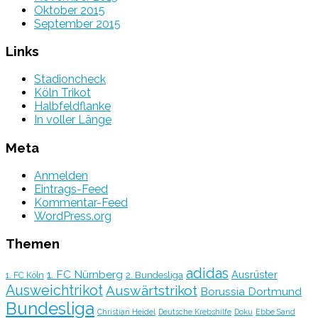
Oktober 2015
September 2015
Links
Stadioncheck
Köln Trikot
Halbfeldflanke
In voller Länge
Meta
Anmelden
Eintrags-Feed
Kommentar-Feed
WordPress.org
Themen
adidas
1. FC Nürnberg
Ausrüster
2. Bundesliga
1. FC Köln
Ausweichtrikot
Auswärtstrikot
Borussia Dortmund
Bundesliga
Christian Heidel
Deutsche Krebshilfe
Doku
Ebbe Sand