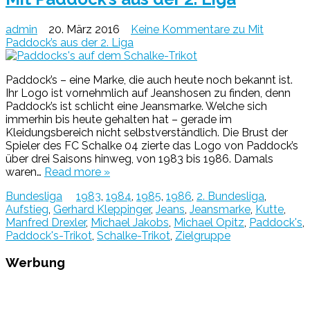
admin
20. März 2016
Keine Kommentare
zu Mit
Paddock’s aus der 2. Liga
Paddock’s – eine Marke, die auch heute noch bekannt ist.
Ihr Logo ist vornehmlich auf Jeanshosen zu finden, denn
Paddock’s ist schlicht eine Jeansmarke. Welche sich
immerhin bis heute gehalten hat – gerade im
Kleidungsbereich nicht selbstverständlich. Die Brust der
Spieler des FC Schalke 04 zierte das Logo von Paddock’s
über drei Saisons hinweg, von 1983 bis 1986. Damals
waren…
Read more »
Bundesliga
1983
,
1984
,
1985
,
1986
,
2. Bundesliga
,
Aufstieg
,
Gerhard Kleppinger
,
Jeans
,
Jeansmarke
,
Kutte
,
Manfred Drexler
,
Michael Jakobs
,
Michael Opitz
,
Paddock's
,
Paddock's-Trikot
,
Schalke-Trikot
,
Zielgruppe
Werbung