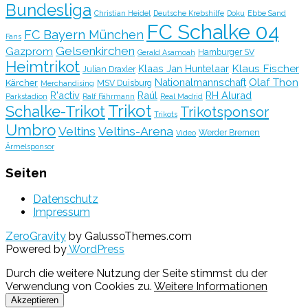
Bundesliga
Christian Heidel
Deutsche Krebshilfe
Doku
Ebbe Sand
FC Schalke 04
FC Bayern München
Fans
Gelsenkirchen
Gazprom
Hamburger SV
Gerald Asamoah
Heimtrikot
Klaus Fischer
Klaas Jan Huntelaar
Julian Draxler
Olaf Thon
Nationalmannschaft
Kärcher
MSV Duisburg
Merchandising
R'activ
Raúl
RH Alurad
Parkstadion
Ralf Fährmann
Real Madrid
Trikot
Schalke-Trikot
Trikotsponsor
Trikots
Umbro
Veltins
Veltins-Arena
Werder Bremen
Video
Ärmelsponsor
Seiten
Datenschutz
Impressum
ZeroGravity
by GalussoThemes.com
Powered by
WordPress
Durch die weitere Nutzung der Seite stimmst du der
Verwendung von Cookies zu.
Weitere Informationen
Akzeptieren