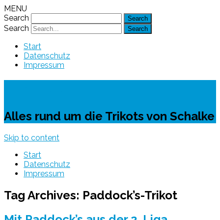
MENU
Search
Search
Start
Datenschutz
Impressum
Schalke-Trikot
Alles rund um die Trikots von Schalke
Skip to content
Start
Datenschutz
Impressum
Tag Archives:
Paddock’s-Trikot
Mit Paddock’s aus der 2. Liga