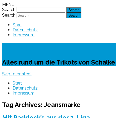
MENU
Search
Search
Start
Datenschutz
Impressum
Schalke-Trikot
Alles rund um die Trikots von Schalke
Skip to content
Start
Datenschutz
Impressum
Tag Archives:
Jeansmarke
Mit Paddock’s aus der 2. Liga