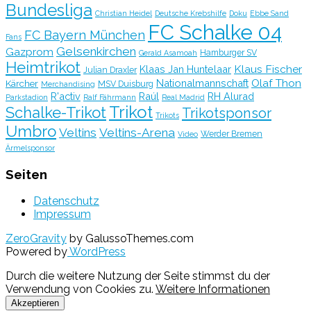
Bundesliga
Christian Heidel
Deutsche Krebshilfe
Doku
Ebbe Sand
FC Schalke 04
FC Bayern München
Fans
Gelsenkirchen
Gazprom
Hamburger SV
Gerald Asamoah
Heimtrikot
Klaus Fischer
Klaas Jan Huntelaar
Julian Draxler
Olaf Thon
Nationalmannschaft
Kärcher
MSV Duisburg
Merchandising
R'activ
Raúl
RH Alurad
Parkstadion
Ralf Fährmann
Real Madrid
Trikot
Schalke-Trikot
Trikotsponsor
Trikots
Umbro
Veltins
Veltins-Arena
Werder Bremen
Video
Ärmelsponsor
Seiten
Datenschutz
Impressum
ZeroGravity
by GalussoThemes.com
Powered by
WordPress
Durch die weitere Nutzung der Seite stimmst du der
Verwendung von Cookies zu.
Weitere Informationen
Akzeptieren