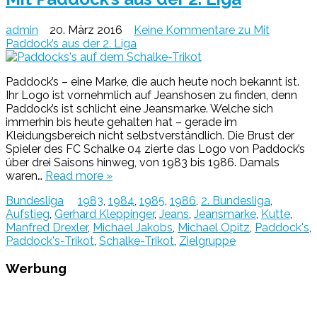
admin
20. März 2016
Keine Kommentare
zu Mit
Paddock’s aus der 2. Liga
Paddock’s – eine Marke, die auch heute noch bekannt ist.
Ihr Logo ist vornehmlich auf Jeanshosen zu finden, denn
Paddock’s ist schlicht eine Jeansmarke. Welche sich
immerhin bis heute gehalten hat – gerade im
Kleidungsbereich nicht selbstverständlich. Die Brust der
Spieler des FC Schalke 04 zierte das Logo von Paddock’s
über drei Saisons hinweg, von 1983 bis 1986. Damals
waren…
Read more »
Bundesliga
1983
,
1984
,
1985
,
1986
,
2. Bundesliga
,
Aufstieg
,
Gerhard Kleppinger
,
Jeans
,
Jeansmarke
,
Kutte
,
Manfred Drexler
,
Michael Jakobs
,
Michael Opitz
,
Paddock's
,
Paddock's-Trikot
,
Schalke-Trikot
,
Zielgruppe
Werbung