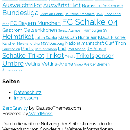
Ausweichtrikot
Auswärtstrikot
Borussia Dortmund
Bundesliga
Christian Heidel
Deutsche Krebshilfe
Doku
Ebbe Sand
FC Schalke 04
FC Bayern München
Fans
Gelsenkirchen
Gazprom
Hamburger SV
Gerald Asamoah
Heimtrikot
Klaus Fischer
Klaas Jan Huntelaar
Julian Draxler
Olaf Thon
Nationalmannschaft
Kärcher
MSV Duisburg
Merchandising
R'activ
Raúl
RH Alurad
Parkstadion
Ralf Fährmann
Real Madrid
Trikot
Schalke-Trikot
Trikotsponsor
Trikots
Umbro
Veltins
Veltins-Arena
Werder Bremen
Video
Ärmelsponsor
Seiten
Datenschutz
Impressum
ZeroGravity
by GalussoThemes.com
Powered by
WordPress
Durch die weitere Nutzung der Seite stimmst du der
Verwendung von Cookies zu.
Weitere Informationen