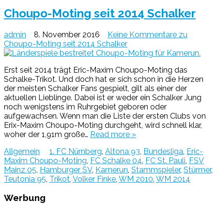
Choupo-Moting seit 2014 Schalker
admin
8. November 2016
Keine Kommentare
zu
Choupo-Moting seit 2014 Schalker
Erst seit 2014 trägt Eric-Maxim Choupo-Moting das
Schalke-Trikot. Und doch hat er sich schon in die Herzen
der meisten Schalker Fans gespielt, gilt als einer der
aktuellen Lieblinge. Dabei ist er weder ein Schalker Jung
noch wenigstens im Ruhrgebiet geboren oder
aufgewachsen. Wenn man die Liste der ersten Clubs von
Erix-Maxim Choupo-Moting durchgeht, wird schnell klar,
woher der 1,91m große…
Read more »
Allgemein
1. FC Nürnberg
,
Altona 93
,
Bundesliga
,
Eric-
Maxim Choupo-Moting
,
FC Schalke 04
,
FC St. Pauli
,
FSV
Mainz 05
,
Hamburger SV
,
Kamerun
,
Stammspieler
,
Stürmer
,
Teutonia 95
,
Trikot
,
Volker Finke
,
WM 2010
,
WM 2014
Werbung