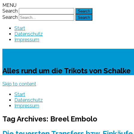
MENU
Search
Search
Start
Datenschutz
Impressum
Schalke-Trikot
Alles rund um die Trikots von Schalke
Skip to content
Start
Datenschutz
Impressum
Tag Archives:
Breel Embolo
Die teuersten Transfers bzw. Einkäufe