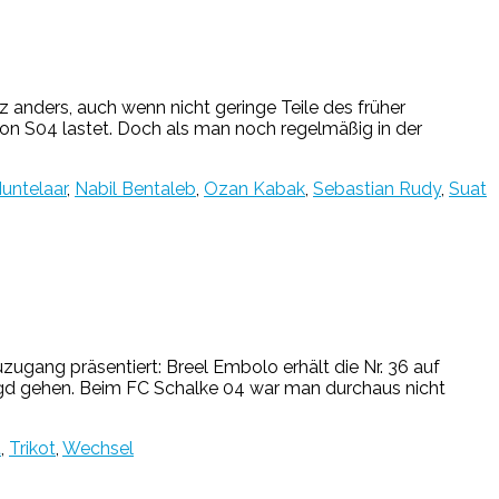
z anders, auch wenn nicht geringe Teile des früher
on S04 lastet. Doch als man noch regelmäßig in der
untelaar
,
Nabil Bentaleb
,
Ozan Kabak
,
Sebastian Rudy
,
Suat
uzugang präsentiert: Breel Embolo erhält die Nr. 36 auf
jagd gehen. Beim FC Schalke 04 war man durchaus nicht
t
,
Trikot
,
Wechsel