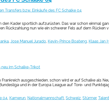
en Transfers bzw. Einkäufe des FC Schalke 04
 um den Kader sportlich aufzurüsten. Das war schon einmal gan
ren Rückzahlung nun wie ein schwerer Fels auf dem Rücken v
yanka
,
Jose Manuel Jurado
,
Kevin-Prince Boateng
,
Klaas Jan H
 neu im Schalke-Trikot
in Frankreich ausgeschieden, schon wird er auf Schalke als Ne
en Bundesliga und in der Europa League auf Tore- und Punkte
e 04
,
Kamerun
,
Nationalmannschaft
,
Schweiz
,
Stürmer
,
Talen