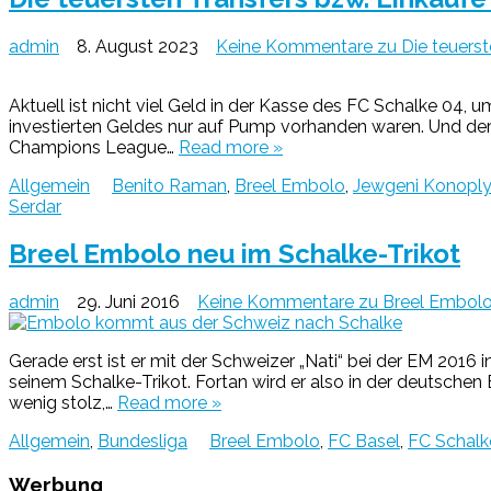
admin
8. August 2023
Keine Kommentare
zu Die teuerst
Aktuell ist nicht viel Geld in der Kasse des FC Schalke 04,
investierten Geldes nur auf Pump vorhanden waren. Und de
Champions League…
Read more »
Allgemein
Benito Raman
,
Breel Embolo
,
Jewgeni Konopl
Serdar
Breel Embolo neu im Schalke-Trikot
admin
29. Juni 2016
Keine Kommentare
zu Breel Embolo
Gerade erst ist er mit der Schweizer „Nati“ bei der EM 2016 
seinem Schalke-Trikot. Fortan wird er also in der deutsch
wenig stolz,…
Read more »
Allgemein
,
Bundesliga
Breel Embolo
,
FC Basel
,
FC Schalk
Werbung