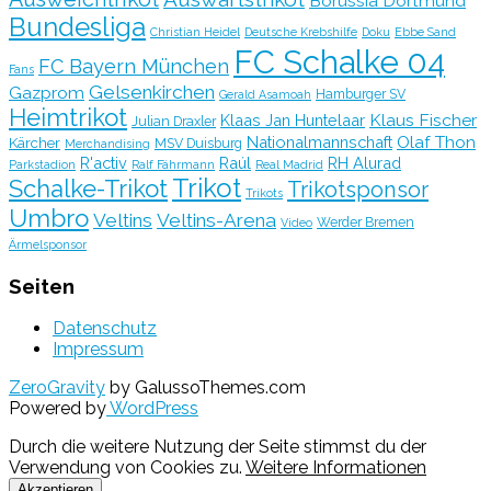
Borussia Dortmund
Bundesliga
Christian Heidel
Deutsche Krebshilfe
Doku
Ebbe Sand
FC Schalke 04
FC Bayern München
Fans
Gelsenkirchen
Gazprom
Hamburger SV
Gerald Asamoah
Heimtrikot
Klaus Fischer
Klaas Jan Huntelaar
Julian Draxler
Olaf Thon
Nationalmannschaft
Kärcher
MSV Duisburg
Merchandising
R'activ
Raúl
RH Alurad
Parkstadion
Ralf Fährmann
Real Madrid
Trikot
Schalke-Trikot
Trikotsponsor
Trikots
Umbro
Veltins
Veltins-Arena
Werder Bremen
Video
Ärmelsponsor
Seiten
Datenschutz
Impressum
ZeroGravity
by GalussoThemes.com
Powered by
WordPress
Durch die weitere Nutzung der Seite stimmst du der
Verwendung von Cookies zu.
Weitere Informationen
Akzeptieren