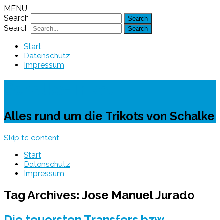
MENU
Search
Search
Start
Datenschutz
Impressum
Schalke-Trikot
Alles rund um die Trikots von Schalke
Skip to content
Start
Datenschutz
Impressum
Tag Archives:
Jose Manuel Jurado
Die teuersten Transfers bzw.