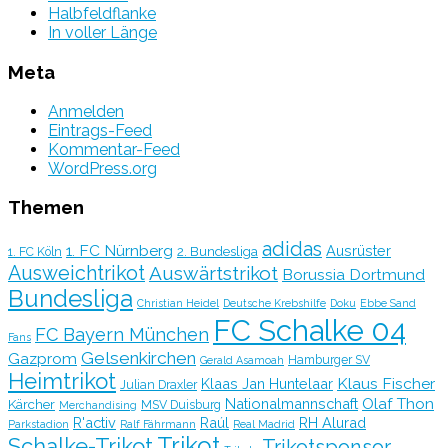
Halbfeldflanke
In voller Länge
Meta
Anmelden
Eintrags-Feed
Kommentar-Feed
WordPress.org
Themen
adidas
1. FC Nürnberg
Ausrüster
2. Bundesliga
1. FC Köln
Ausweichtrikot
Auswärtstrikot
Borussia Dortmund
Bundesliga
Christian Heidel
Deutsche Krebshilfe
Doku
Ebbe Sand
FC Schalke 04
FC Bayern München
Fans
Gelsenkirchen
Gazprom
Hamburger SV
Gerald Asamoah
Heimtrikot
Klaus Fischer
Klaas Jan Huntelaar
Julian Draxler
Olaf Thon
Nationalmannschaft
Kärcher
MSV Duisburg
Merchandising
R'activ
Raúl
RH Alurad
Parkstadion
Ralf Fährmann
Real Madrid
Trikot
Schalke-Trikot
Trikotsponsor