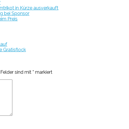
?
trikot in Kürze ausverkauft
ng bei Sponsor
eim Preis
kauf
e Gratisflock
 Felder sind mit
*
markiert