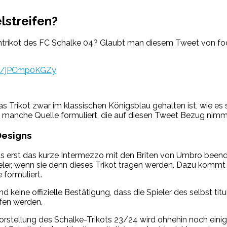
lstreifen?
mtrikot des FC Schalke 04? Glaubt man diesem Tweet von foo
co/jPCmp0KGZy
3
 Trikot zwar im klassischen Königsblau gehalten ist, wie es s
so manche Quelle formuliert, die auf diesen Tweet Bezug nimm
Designs
ns erst das kurze Intermezzo mit den Briten von Umbro beend
ler, wenn sie denn dieses Trikot tragen werden. Dazu kommt 
 formuliert.
und keine offizielle Bestätigung, dass die Spieler des selbst t
ufen werden.
rstellung des Schalke-Trikots 23/24 wird ohnehin noch einige