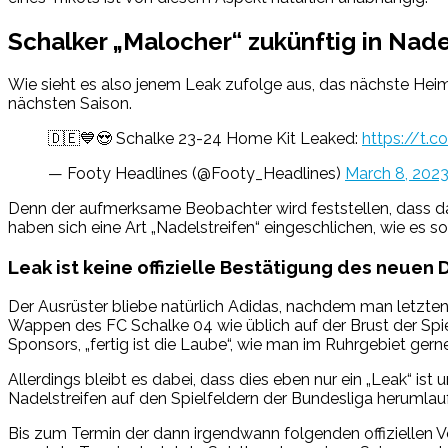
Schalker „Malocher“ zukünftig in Nade
Wie sieht es also jenem Leak zufolge aus, das nächste Hei
nächsten Saison.
🇩🇪💙😍 Schalke 23-24 Home Kit Leaked:
https://t.
— Footy Headlines (@Footy_Headlines)
March 8, 202
Denn der aufmerksame Beobachter wird feststellen, dass das
haben sich eine Art „Nadelstreifen“ eingeschlichen, wie es 
Leak ist keine offizielle Bestätigung des neuen 
Der Ausrüster bliebe natürlich Adidas, nachdem man letzte
Wappen des FC Schalke 04 wie üblich auf der Brust der Spie
Sponsors, „fertig ist die Laube“, wie man im Ruhrgebiet gerne
Allerdings bleibt es dabei, dass dies eben nur ein „Leak“ ist 
Nadelstreifen auf den Spielfeldern der Bundesliga herumla
Bis zum Termin der dann irgendwann folgenden offiziellen Vo