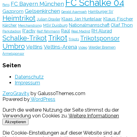
FC Schalke 04
FC Bayern München
Fans
Gelsenkirchen
Gazprom
Hamburger SV
Gerald Asamoah
Heimtrikot
Klaus Fischer
Klaas Jan Huntelaar
Julian Draxler
Olaf Thon
Nationalmannschaft
Kärcher
MSV Duisburg
Merchandising
R'activ
Raúl
RH Alurad
Parkstadion
Ralf Fährmann
Real Madrid
Trikot
Schalke-Trikot
Trikotsponsor
Trikots
Umbro
Veltins
Veltins-Arena
Werder Bremen
Video
Ärmelsponsor
Seiten
Datenschutz
Impressum
ZeroGravity
by GalussoThemes.com
Powered by
WordPress
Durch die weitere Nutzung der Seite stimmst du der
Verwendung von Cookies zu.
Weitere Informationen
Akzeptieren
Die Cookie-Einstellungen auf dieser Website sind auf