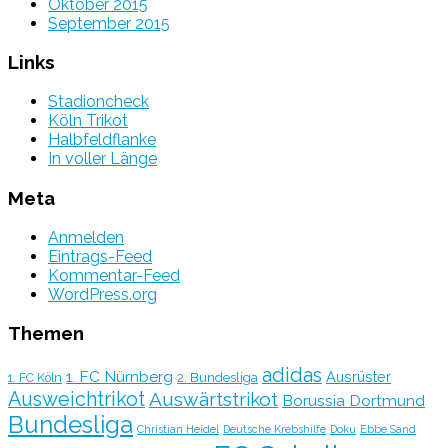
Oktober 2015
September 2015
Links
Stadioncheck
Köln Trikot
Halbfeldflanke
In voller Länge
Meta
Anmelden
Eintrags-Feed
Kommentar-Feed
WordPress.org
Themen
adidas
1. FC Nürnberg
Ausrüster
2. Bundesliga
1. FC Köln
Ausweichtrikot
Auswärtstrikot
Borussia Dortmund
Bundesliga
Christian Heidel
Deutsche Krebshilfe
Doku
Ebbe Sand