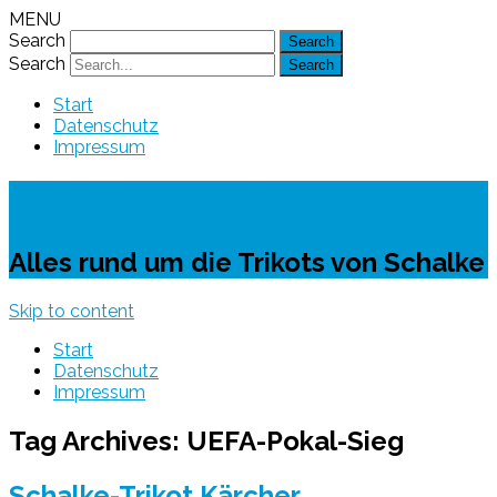
MENU
Search
Search
Start
Datenschutz
Impressum
Schalke-Trikot
Alles rund um die Trikots von Schalke
Skip to content
Start
Datenschutz
Impressum
Tag Archives:
UEFA-Pokal-Sieg
Schalke-Trikot Kärcher