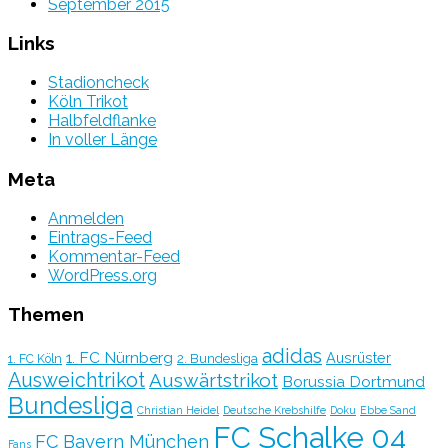
September 2015
Links
Stadioncheck
Köln Trikot
Halbfeldflanke
In voller Länge
Meta
Anmelden
Eintrags-Feed
Kommentar-Feed
WordPress.org
Themen
adidas
1. FC Nürnberg
Ausrüster
2. Bundesliga
1. FC Köln
Ausweichtrikot
Auswärtstrikot
Borussia Dortmund
Bundesliga
Christian Heidel
Deutsche Krebshilfe
Doku
Ebbe Sand
FC Schalke 04
FC Bayern München
Fans