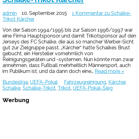
admin
10. September 2015
1 Kommentar
zu Schalke-
Trikot Kärcher
Von der Saison 1994/1995 bis zur Saison 1996/1997 war
eine Firma Hauptsponsor und damit Trikotsponsor auf den
Jerseys des FC Schalke, die aus so mancher Werber-Sicht
gut zur Zielgruppe passt. „Kärcher“ hatte Schalkes Brust
gebucht, ein Hersteller vornehmlich von
Reinigungsgeräten und -systemen. Nun könnte man zwar
annehmen, dass Fußball mehrheitlich Männersport, auch
im Publikum ist, und da dann doch eine…
Read more »
Bundesliga
,
UEFA-Pokal
Fahrzeugreinigung
,
Kärcher
,
Schalke
,
Schalke-Trikot
,
Trikot
,
UEFA-Pokal-Sieg
Werbung