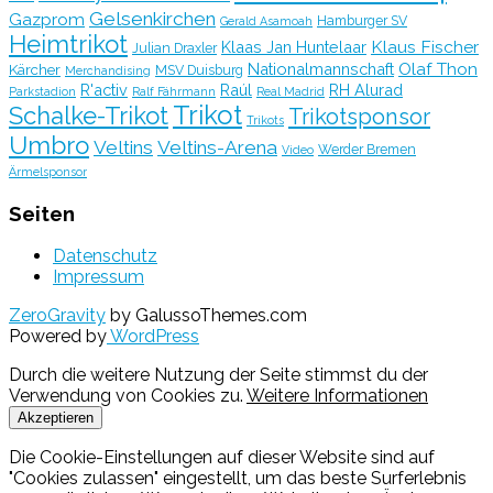
Gelsenkirchen
Gazprom
Hamburger SV
Gerald Asamoah
Heimtrikot
Klaus Fischer
Klaas Jan Huntelaar
Julian Draxler
Olaf Thon
Nationalmannschaft
Kärcher
MSV Duisburg
Merchandising
R'activ
Raúl
RH Alurad
Parkstadion
Ralf Fährmann
Real Madrid
Trikot
Schalke-Trikot
Trikotsponsor
Trikots
Umbro
Veltins
Veltins-Arena
Werder Bremen
Video
Ärmelsponsor
Seiten
Datenschutz
Impressum
ZeroGravity
by GalussoThemes.com
Powered by
WordPress
Durch die weitere Nutzung der Seite stimmst du der
Verwendung von Cookies zu.
Weitere Informationen
Akzeptieren
Die Cookie-Einstellungen auf dieser Website sind auf
"Cookies zulassen" eingestellt, um das beste Surferlebnis