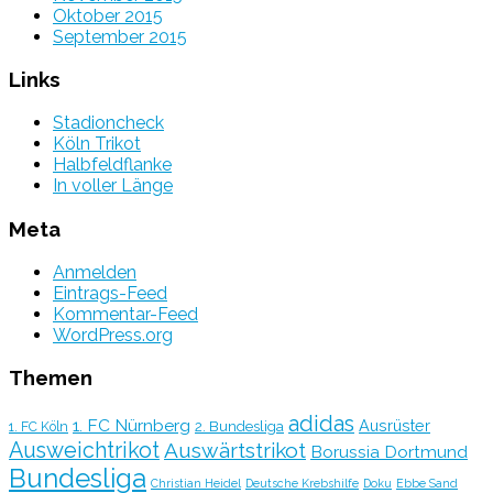
Oktober 2015
September 2015
Links
Stadioncheck
Köln Trikot
Halbfeldflanke
In voller Länge
Meta
Anmelden
Eintrags-Feed
Kommentar-Feed
WordPress.org
Themen
adidas
1. FC Nürnberg
Ausrüster
2. Bundesliga
1. FC Köln
Ausweichtrikot
Auswärtstrikot
Borussia Dortmund
Bundesliga
Christian Heidel
Deutsche Krebshilfe
Doku
Ebbe Sand