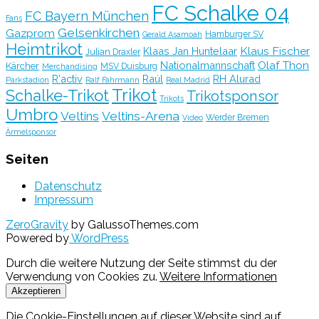
FC Schalke 04
FC Bayern München
Fans
Gelsenkirchen
Gazprom
Hamburger SV
Gerald Asamoah
Heimtrikot
Klaus Fischer
Klaas Jan Huntelaar
Julian Draxler
Olaf Thon
Nationalmannschaft
Kärcher
MSV Duisburg
Merchandising
R'activ
Raúl
RH Alurad
Parkstadion
Ralf Fährmann
Real Madrid
Trikot
Schalke-Trikot
Trikotsponsor
Trikots
Umbro
Veltins
Veltins-Arena
Werder Bremen
Video
Ärmelsponsor
Seiten
Datenschutz
Impressum
ZeroGravity
by GalussoThemes.com
Powered by
WordPress
Durch die weitere Nutzung der Seite stimmst du der
Verwendung von Cookies zu.
Weitere Informationen
Akzeptieren
Die Cookie-Einstellungen auf dieser Website sind auf