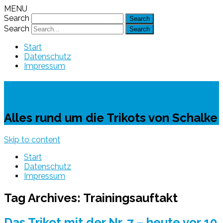
MENU
Search
Search
Start
Datenschutz
Impressum
Schalke-Trikot
Alles rund um die Trikots von Schalke
Skip to content
Start
Datenschutz
Impressum
Tag Archives:
Trainingsauftakt
Das Trikot mit der Nr. 7 – heute vor 10